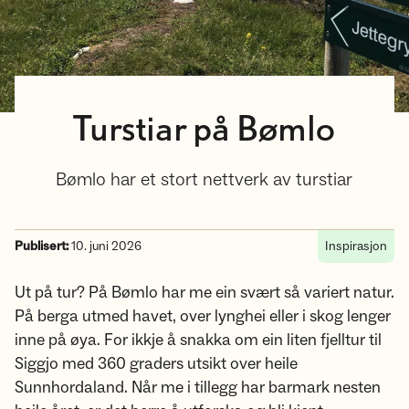
Turstiar på Bømlo
Bømlo har et stort nettverk av turstiar
Publisert:
10. juni 2026
Inspirasjon
Ut på tur? På Bømlo har me ein svært så variert natur.
På berga utmed havet, over lynghei eller i skog lenger
inne på øya. For ikkje å snakka om ein liten fjelltur til
Siggjo med 360 graders utsikt over heile
Sunnhordaland. Når me i tillegg har barmark nesten