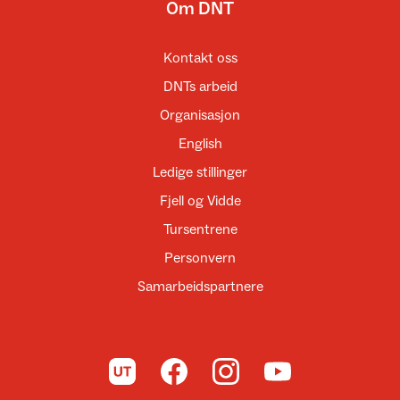
Om DNT
Kontakt oss
DNTs arbeid
Organisasjon
English
Ledige stillinger
Fjell og Vidde
Tursentrene
Personvern
Samarbeidspartnere
Til UT.no
Til DNT på Facebook
Til DNT på Instagram
Til DNT på YouTube