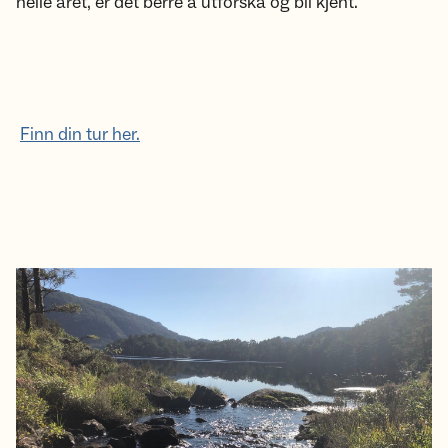
heile året, er det berre å utforska og bli kjent.
Finn din tur her.