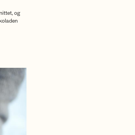
ittet, og
okoladen