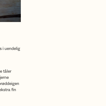
 i uendelig
e tåler
jerne
ebrøddeigen
ekstra fin