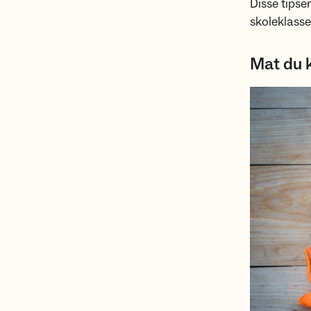
Disse tipse
skoleklasse
Mat du k