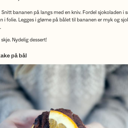
u: Snitt bananen på langs med en kniv. Fordel sjokoladen i sn
n i folie. Legges i glørne på bålet til bananen er myk og sj
.
skje. Nydelig dessert!
ake på bål