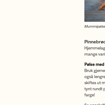
Mummipølser
Pinnebrø
Hjemmelaget
mange varia
Pølse med
Bruk gjerne 
også lengre
skiftes ut 
tynt rundt 
farge!