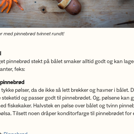
 med pinnebrød tvinnet rundt!
d
 pinnebrød stekt på bålet smaker alltid godt og kan lages
nter, feks:
 pinnebrød
tykke pølser, da de ikke så lett brekker og havner i bålet. D
 steketid og passer godt til pinnebrødet. Og, pølsene kan g
med fiskekaker. Halvstek en pølse over bålet og tvinn pinn
pølsa. Tilsett noen dråper konditorfarge til pinnebrødet for 