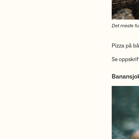
Det meste fu
Pizza på bål
Se oppskrif
Banansjo