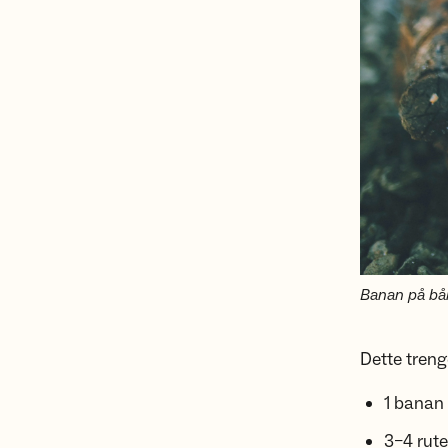
Banan på bål
Dette trenge
1 banan
3–4 rute