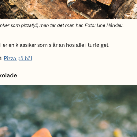
nker som pizzafyll, man tar det man har. Foto: Line Hårklau.
 er en klassiker som slår an hos alle i turfølget.
t:
Pizza på bål
kolade