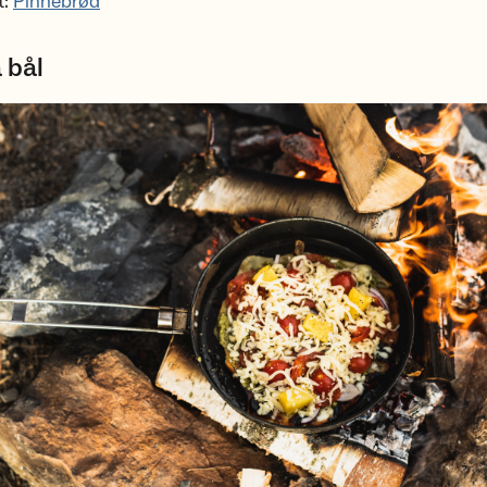
t:
Pinnebrød
 bål