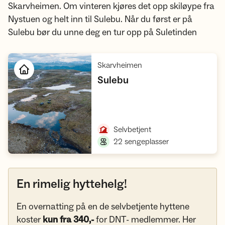
Skarvheimen. Om vinteren kjøres det opp skiløype fra
Nystuen og helt inn til Sulebu. Når du først er på
Sulebu bør du unne deg en tur opp på Suletinden
,
Skarvheimen
,
Sulebu
Åpne hytte
,
Selvbetjent
,
22 sengeplasser
En rimelig hyttehelg!
En overnatting på en de selvbetjente hyttene
koster
kun fra 340,-
for DNT- medlemmer. Her