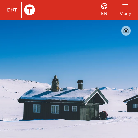
EN
Meny
Til DNT.no forside