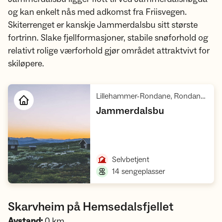
og kan enkelt nås med adkomst fra Friisvegen.
Skiterrenget er kanskje Jammerdalsbu sitt største
fortrinn. Slake fjellformasjoner, stabile snøforhold og
relativt rolige værforhold gjør området attraktvivt for
skiløpere.
Lillehammer-Rondane, Rondane villreinområde 1
,
Jammerdalsbu
Åpne hytte
,
Selvbetjent
,
14 sengeplasser
Skarvheim på Hemsedalsfjellet
Avstand:
0 km