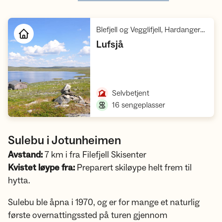
Blefjell og Vegglifjell, Hardangervidda Sør, Hardangervidda, Hardangervidda villreinområde 1
,
Lufsjå
Åpne hytte
,
Selvbetjent
,
16 sengeplasser
Sulebu i Jotunheimen
Avstand:
7 km i fra Filefjell Skisenter
Kvistet løype fra:
Preparert skiløype helt frem til
hytta.
Sulebu ble åpna i 1970, og er for mange et naturlig
første overnattingssted på turen gjennom