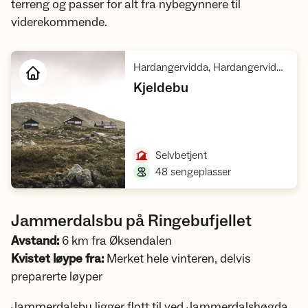
terreng og passer for alt fra nybegynnere til
viderekommende.
Hardangervidda, Hardangervidda villreinområde 1
,
Kjeldebu
Åpne hytte
,
Selvbetjent
,
48 sengeplasser
Jammerdalsbu på Ringebufjellet
Avstand:
6 km fra Øksendalen
Kvistet løype fra:
Merket hele vinteren, delvis
preparerte løyper
Jammerdalsbu ligger flott til ved Jammerdalshøgda