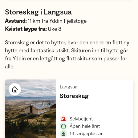
Storeskag i Langsua
Avstand:
11 km fra Yddin Fjellstoge
Kvistet løype fra:
Uke 8
Storeskag er det to hytter, hvor den ene er en flott ny
hytte med fantastisk utsikt. Skituren inn til hytta går
fra Yddin er en lettgått og flott skitur som passer for
alle.
,
Langsua
,
Storeskag
Åpne hytte
,
Selvbetjent
,
Åpen hele året
,
19 sengeplasser