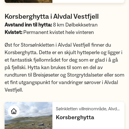
Korsberghytta i Alvdal Vestfjell
Avstand inn til hytta:
8 km Dølbekksetran
Kvistet:
Permanent kvistet hele vinteren
Øst for Storsølnkletten i Alvdal Vestfjell finner du
Korsberghytta. Dette er en skjult hytteperle og ligger i
et fantastisk fjellområdet for deg som er glad i å gå
på fjellski. Hytta kan brukes til som en del av
rundturen til Breisjøseter og Storgrytdalseter eller som
et fint utgangspunkt for vandringer sørover i Alvdal
Vestfjell.
Sølnkletten villreinområde, Alvdal Vestfjell, Østerdalsfjella
,
Korsberghytta