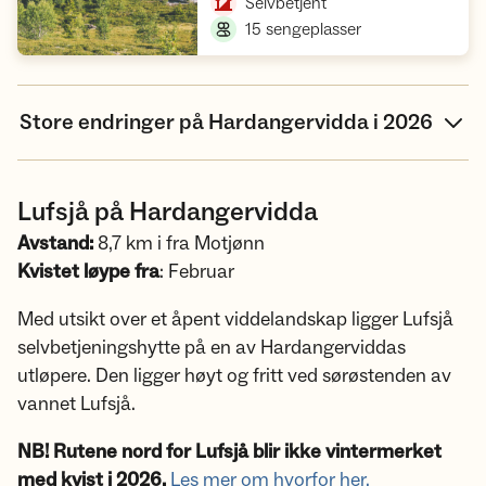
,
Selvbetjent
,
15 sengeplasser
Store endringer på Hardangervidda i 2026
Lufsjå på Hardangervidda
Avstand:
8,7 km i fra Motjønn
Kvistet løype fra
: Februar
Med utsikt over et åpent viddelandskap ligger Lufsjå
selvbetjeningshytte på en av Hardangerviddas
utløpere. Den ligger høyt og fritt ved sørøstenden av
vannet Lufsjå.
NB! Rutene nord for Lufsjå blir ikke vintermerket
med kvist i 2026.
Les mer om hvorfor her.