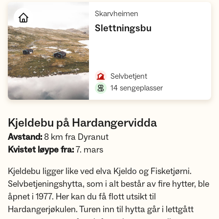
,
Skarvheimen
,
Slettningsbu
Åpne hytte
,
Selvbetjent
,
14 sengeplasser
Kjeldebu på Hardangervidda
Avstand:
8 km fra Dyranut
Kvistet løype fra:
7. mars
Kjeldebu ligger like ved elva Kjeldo og Fisketjørni.
Selvbetjeningshytta, som i alt består av fire hytter, ble
åpnet i 1977. Her kan du få flott utsikt til
Hardangerjøkulen. Turen inn til hytta går i lettgått