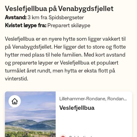
Veslefjellbua på Venabygdsfjellet
Avstand:
3 km fra Spidsbergseter
Kvistet løype fra:
Preparert skiløype
Veslefjellbua er en nyere hytte som ligger vakkert til
på Venabygdsfjellet. Her ligger det to store og flotte
hytter med plass til hele familien. Med kort avstand
og preparerte løyper er Veslefjellbua et populært
turmålet året rundt, men hytta er eksta flott på
vinterstid.
Lillehammer-Rondane, Rondane villreinområde 1
,
Veslefjellbua
Åpne hytte