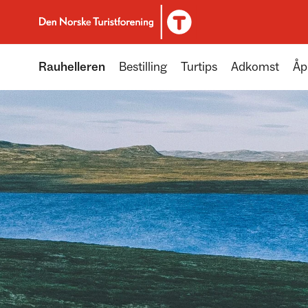
Til DNT.no forside
Rauhelleren
Bestilling
Turtips
Adkomst
Åp