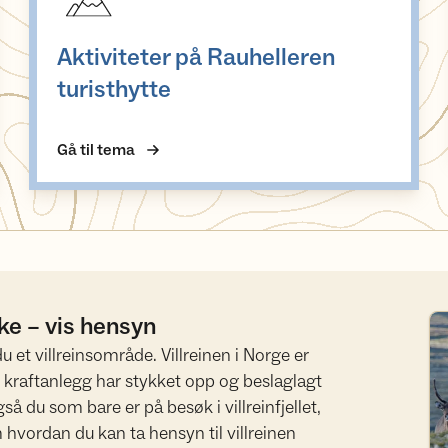
Aktiviteter på Rauhelleren
turisthytte
Gå til tema
ike – vis hensyn
Le
 et villreinsområde. Villreinen i Norge er
og kraftanlegg har stykket opp og beslaglagt
 du som bare er på besøk i villreinfjellet,
hvordan du kan ta hensyn til villreinen