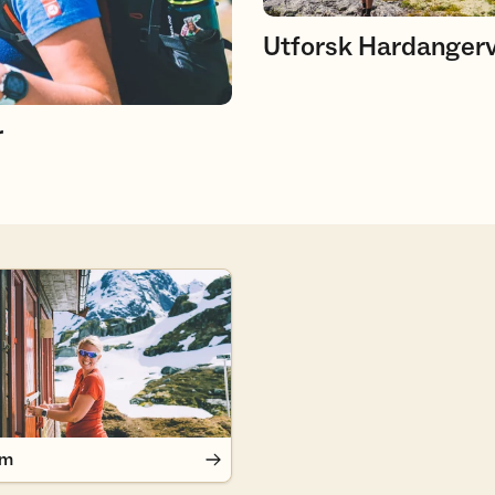
Utforsk Hardanger
r
em