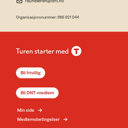
rauhelleren@dnt.no
Organisasjonsnummer: 986 921 044
Bli frivillig
Bli DNT-medlem
Min side
Medlemsbetingelser