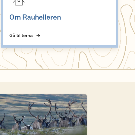
Om Rauhelleren
Gå til tema
s mer