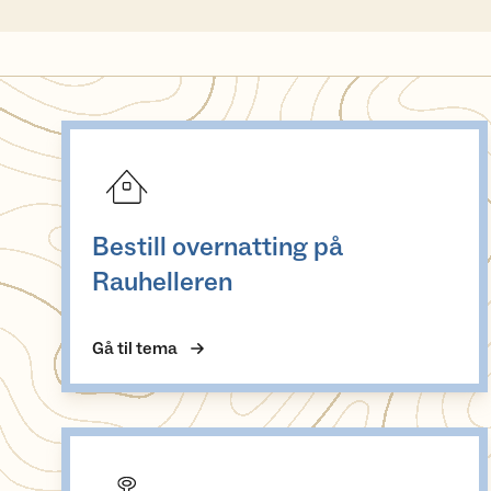
Bestill overnatting på Rauhelleren
Bestill overnatting på
Rauhelleren
Gå til tema
Åpningstider på Rauhelleren turisthytte