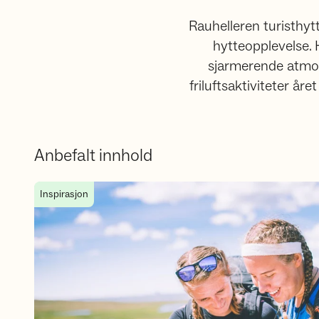
Rauhelleren turisthytt
hytteopplevelse.
sjarmerende atmos
friluftsaktiviteter å
Anbefalt innhold
Trekanten på Hardangervidda - Fottur
Inspirasjon