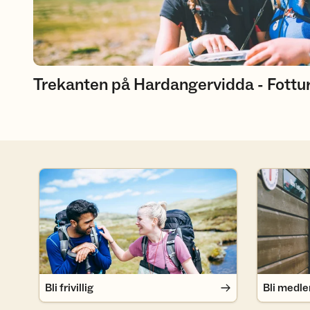
Trekanten på Hardangervidda - Fottu
Bli frivillig
Bli medlem
Bli frivillig
Bli medl