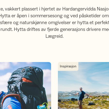
e, vakkert plassert i hjertet av Hardangervidda Nasjon
 Hytta er åpen i sommersesong og ved påsketider om 
fære og naturskjønne omgivelser er hytta et perfek
ret rundt. Hytta driftes av fjerde generasjons drivere
Lægreid.
Utforsk Hardangervidda
Inspirasjon