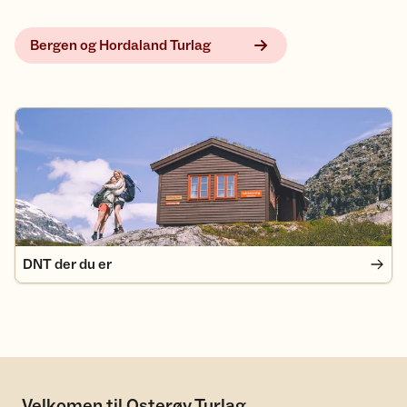
Bergen og Hordaland Turlag
DNT der du er
DNT der du er
Velkomen til Osterøy Turlag