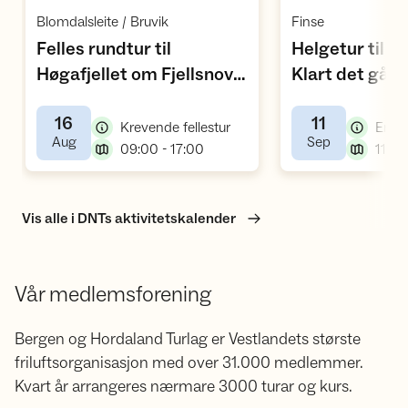
Åpne aktivitet
Å
,
,
Blomdalsleite / Bruvik
Finse
Felles rundtur til
Helgetur til F
,
Høgafjellet om Fjellsnova
Klart det går
,
og retur om Lauvtjønnane
16
11
,
Krevende fellestur
Enkel
,
,
Aug
Sep
,
09:00 - 17:00
Vis alle i DNTs aktivitetskalender
Vår medlemsforening
Bergen og Hordaland Turlag er Vestlandets største
friluftsorganisasjon med over 31.000 medlemmer.
Kvart år arrangeres nærmare 3000 turar og kurs.