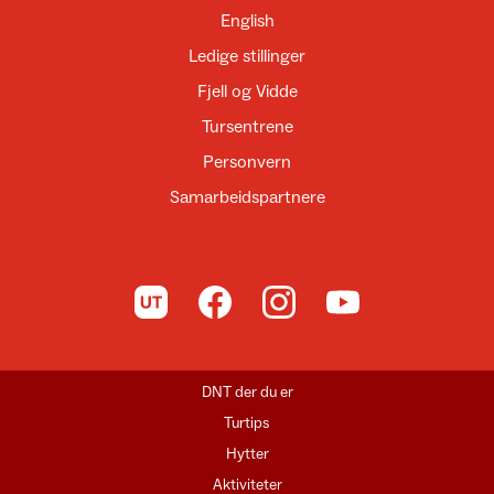
English
Ledige stillinger
Fjell og Vidde
Tursentrene
Personvern
Samarbeidspartnere
Til UT.no
Til DNT på Facebook
Til DNT på Instagram
Til DNT på YouTube
DNT der du er
Turtips
Hytter
Aktiviteter