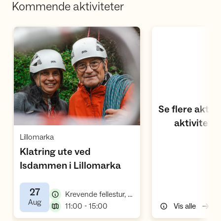
Kommende aktiviteter
Åpne aktivitetskalen
Se flere aktiv
aktivitets
Åpne aktivitet
,
Lillomarka
Klatring ute ved
,
Isdammen i Lillomarka
27
,
Krevende fellestur, klatretur
,
Aug
,
11:00 - 15:00
Vis alle