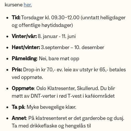
kursene
her.
Tid:
Torsdager kl. 09.30–12.00 (unntatt helligdager
og offentlige høytidsdager)
Vinter/vår:
8. januar - 11. juni
Høst/vinter:
3.september – 10. desember
Påmelding
: Nei, bare møt opp
Pris:
Drop-in kr 70,- ev. leie av utstyr kr 65,- betales
ved oppmøte.
Oppmøte
: Oslo Klatresenter, Skullerud. Du blir
møtt av DNT-verter i rød T-vest i kaféområdet
Ta på
: Myke bevegelige klær.
Annet
: På klatresenteret er det garderobe og dusj.
Ta med drikkeflaske og hengelås til