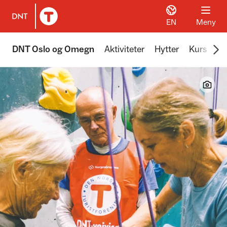
EN
Meny
Til DNT.no forside
Scr
DNT Oslo og Omegn
Aktiviteter
Hytter
Kurs
Tu