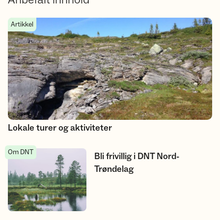
Lokale turer og aktiviteter
Artikkel
Lokale turer og aktiviteter
Om DNT
Bli frivillig i DNT Nord-Trøndelag
Bli frivillig i DNT Nord-
Trøndelag