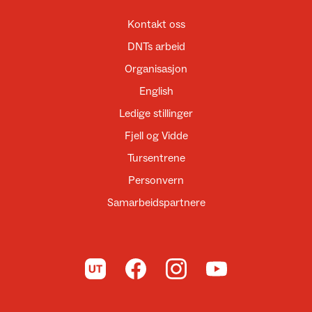
Kontakt oss
DNTs arbeid
Organisasjon
English
Ledige stillinger
Fjell og Vidde
Tursentrene
Personvern
Samarbeidspartnere
Til UT.no
Til DNT på Facebook
Til DNT på Instagram
Til DNT på YouTube