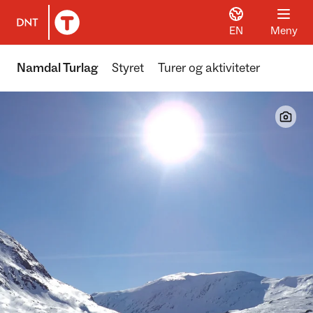
EN
Meny
Til DNT.no forside
Namdal Turlag
Styret
Turer og aktiviteter