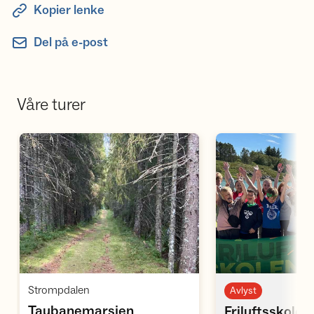
Kopier lenke
Del på e-post
Våre turer
Åpne aktivitet
Å
,
Strompdalen
Avlyst
Taubanemarsjen
Friluftsskolen