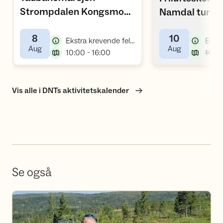
Strompdalen Kongsmoen
Namdal turla
,
(Namdal turlag)
8
10
,
Ekstra krevende fellestur
,
,
Aug
Aug
,
10:00 - 16:00
Vis alle i DNTs aktivitetskalender
Se også
Bli frivillig hos DNT Nord-Trøndelag