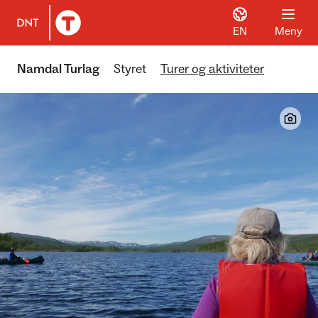
EN
Meny
Til DNT.no forside
Namdal Turlag
Styret
Turer og aktiviteter