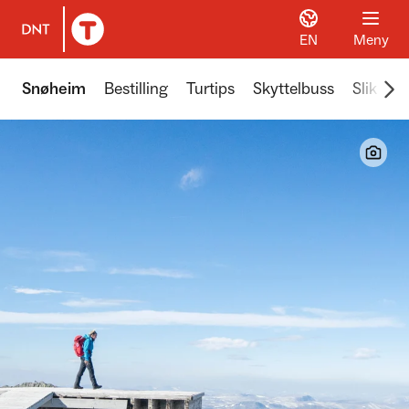
EN
Meny
Til DNT.no forside
Scr
Snøheim
Bestilling
Turtips
Skyttelbuss
Slik ko