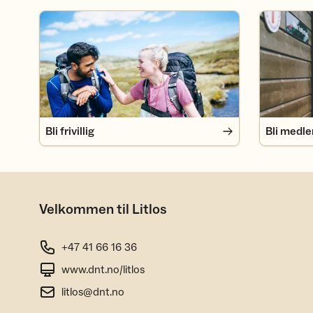
Bli frivillig
Bli medlem
Bli frivillig
Bli medl
Velkommen til Litlos
+47 41 66 16 36
www.dnt.no/litlos
litlos@dnt.no