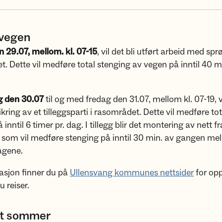
svegen
 29.07, mellom. kl. 07-15
, vil det bli utført arbeid med sp
t. Dette vil medføre total stenging av vegen på inntil 40 mi
g den 30.07
til og med fredag den 31.07, mellom kl. 07-19, 
ikring av et tilleggsparti i rasområdet. Dette vil medføre to
inntil 6 timer pr. dag. I tillegg blir det montering av nett fra
 som vil medføre stenging på inntil 30 min. av gangen mel
agene.
asjon finner du på
Ullensvang kommunes nettsider
for op
u reiser.
t sommer