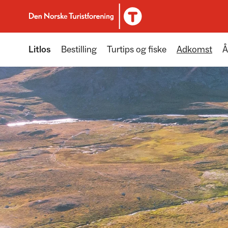
Til DNT.no forside
Litlos
Bestilling
Turtips og fiske
Adkomst
Å