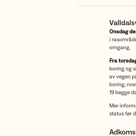
Valldal
Onsdag den
i rasområde
omgang.
Fra torsda
boring og s
av vegen på 
boring, noe
19 begge d
Mer inform
status før d
Adkoms