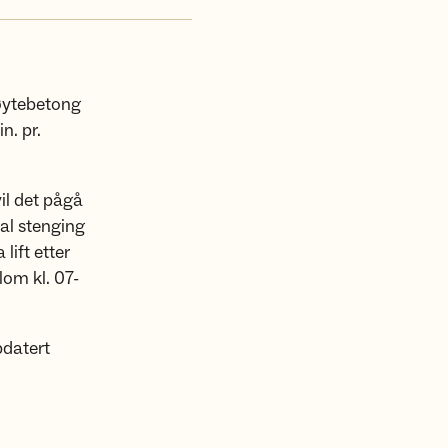
røytebetong
n. pr.
vil det pågå
tal stenging
 lift etter
lom kl. 07-
pdatert