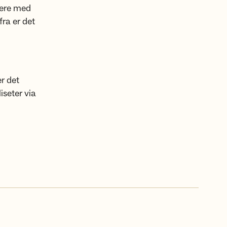
dere med
fra er det
er det
liseter via