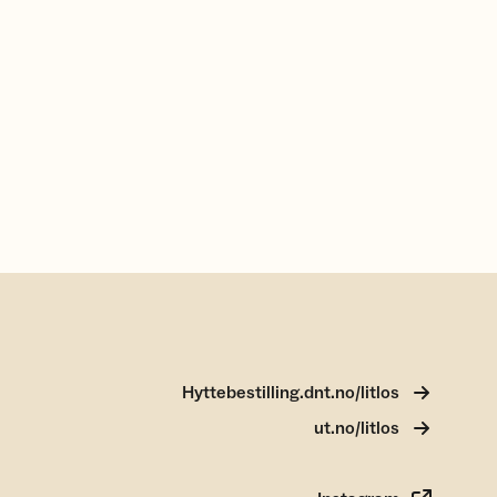
Hyttebestilling.dnt.no/litlos
ut.no/litlos