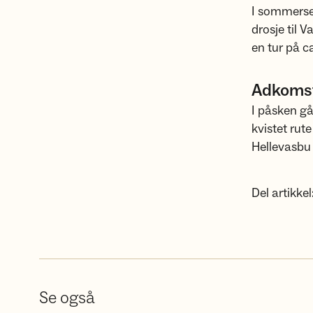
I sommerse
drosje til V
en tur på ca
Adkomst
I påsken gå
kvistet rute
Hellevasbu 
Del artikkel
Se også