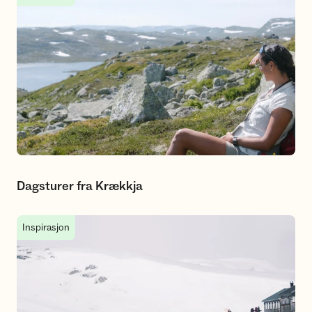
Dagsturer fra Krækkja
Skiturer fra hytte til hytte fra/via Krækkja
Inspirasjon