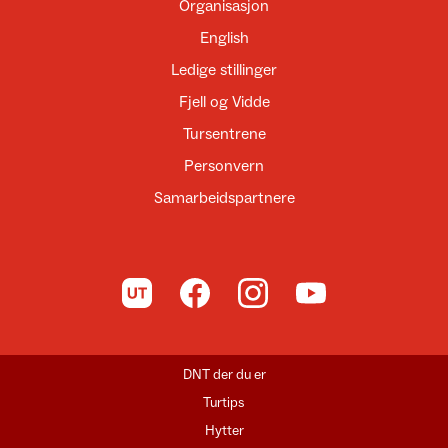
Organisasjon
English
Ledige stillinger
Fjell og Vidde
Tursentrene
Personvern
Samarbeidspartnere
Til UT.no
Til DNT på Facebook
Til DNT på Instagram
Til DNT på YouTube
DNT der du er
Turtips
Hytter