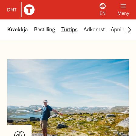
EN
Meny
Til DNT.no forside
Scr
Krækkja
Bestilling
Turtips
Adkomst
Åpningstid