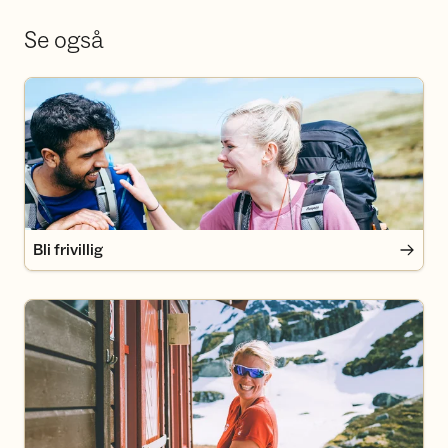
Se også
Bli frivillig
Bli frivillig
Bli medlem