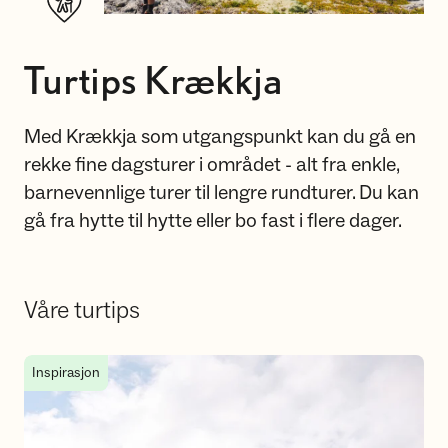
Turtips Krækkja
Med Krækkja som utgangspunkt kan du gå en
rekke fine dagsturer i området - alt fra enkle,
barnevennlige turer til lengre rundturer. Du kan
gå fra hytte til hytte eller bo fast i flere dager.
Våre turtips
Hytte til hytte fra og til Krækkja
Inspirasjon