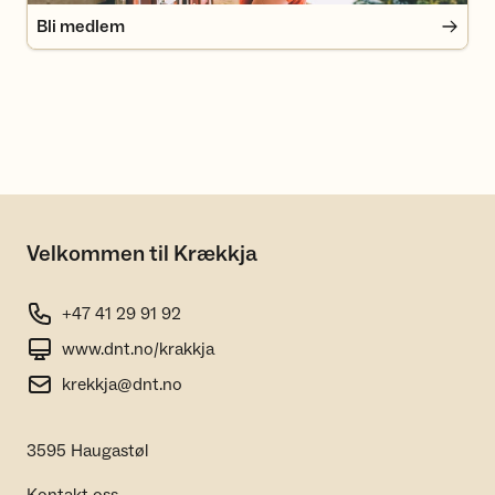
Bli medlem
Velkommen til Krækkja
+47 41 29 91 92
www.dnt.no/krakkja
krekkja@dnt.no
3595 Haugastøl