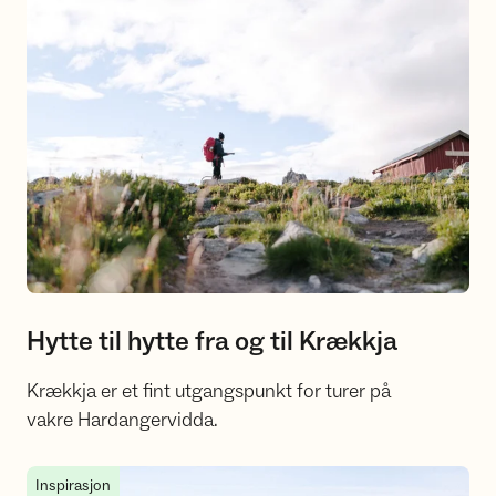
Hytte til hytte fra og til Krækkja
Krækkja er et fint utgangspunkt for turer på
vakre Hardangervidda.
Dagsturer fra Krækkja
Inspirasjon