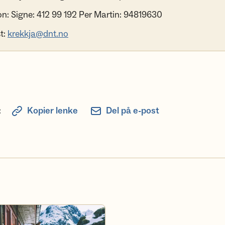
on: Signe: 412 99 192 Per Martin: 94819630
t:
krekkja@dnt.no
:
Kopier lenke
Del på e-post