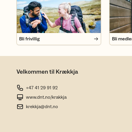
Bli frivillig
Bli medl
Velkommen til Krækkja
+47 41 29 91 92
www.dnt.no/krakkja
krekkja@dnt.no