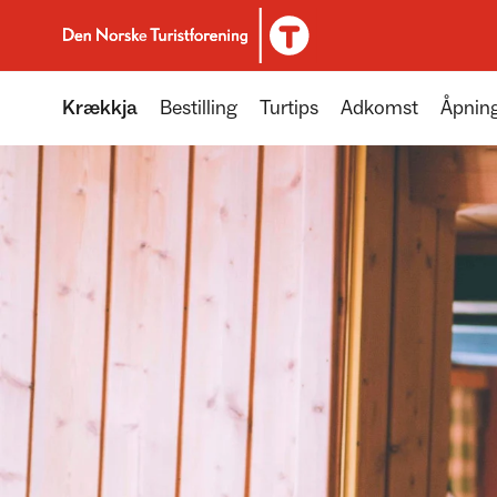
Til DNT.no forside
Krækkja
Bestilling
Turtips
Adkomst
Åpning