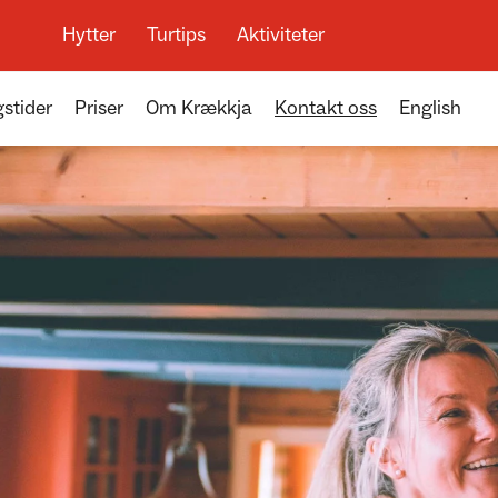
Hytter
Turtips
Aktiviteter
stider
Priser
Om Krækkja
Kontakt oss
English