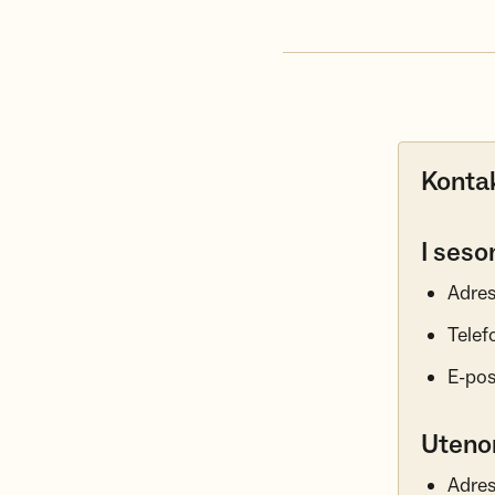
Konta
I seso
Adres
Telef
E-pos
Uteno
Adres