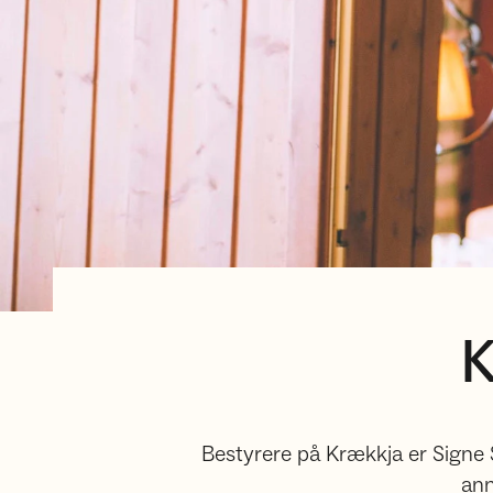
K
Bestyrere på Krækkja er Signe Sø
ann