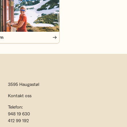
em
3595 Haugastøl
Kontakt oss
Telefon:
948 19 630
412 99 192