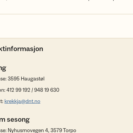
ktinformasjon
ng
se: 3595 Haugastøl
on: 412 99 192 / 948 19 630
t:
krekkja@dnt.no
m sesong
se: Nyhusmovegen 4, 3579 Torpo