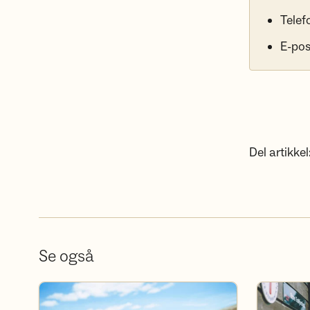
Telef
E-pos
Del artikkel
Se også
Bli frivillig
Bli medlem