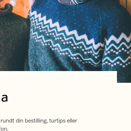
ja
ndt din bestilling, turtips eller
fon.