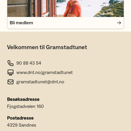
Bli medlem
Velkommen til Gramstadtunet
90 88 43 54
www.dnt.no/gramstadtunet
gramstadtunet@dnt.no
Besøksadresse
Fjogstadveien 160
Postadresse
4329 Sandnes