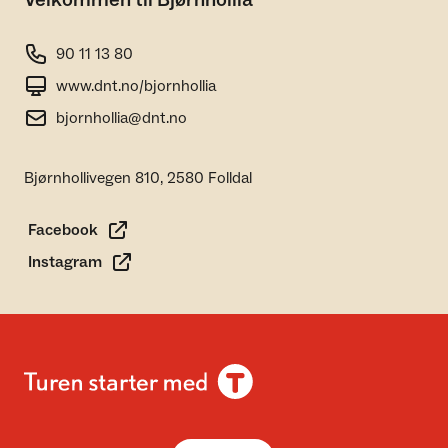
Velkommen til Bjørnhollia
90 11 13 80
www.dnt.no/bjornhollia
bjornhollia@dnt.no
Bjørnhollivegen 810, 2580 Folldal
Facebook
Instagram