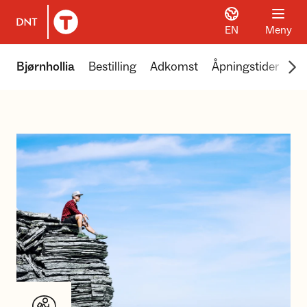
EN
Meny
Til DNT.no forside
Scr
Bjørnhollia
Bestilling
Adkomst
Åpningstider
Pr