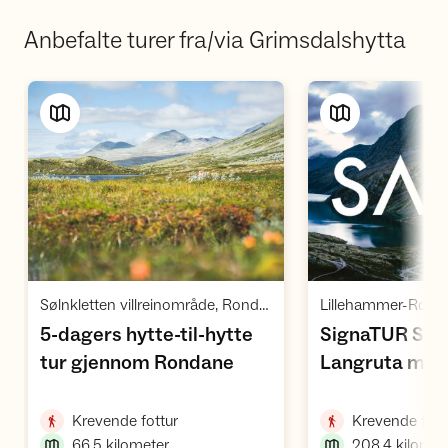
Anbefalte turer fra/via Grimsdalshytta
Vis turforslag
Vi
Sølnkletten villreinområde, Rondane, Rondane villreinområde 1, Dovrefjell
5-dagers hytte-til-hytte
SignaTUR SAG
,
tur gjennom Rondane
Langruta mel
Lillehammer 
,
Krevende fottur
Krevende fott
66.5
kilometer
208.4
kilomet