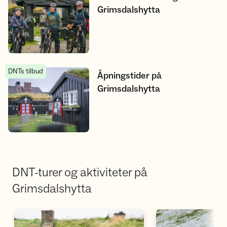
Grimsdalshytta
DNTs tilbud
Åpningstider på Grimsdalshytta
Åpningstider på
Grimsdalshytta
DNT-turer og aktiviteter på
Grimsdalshytta