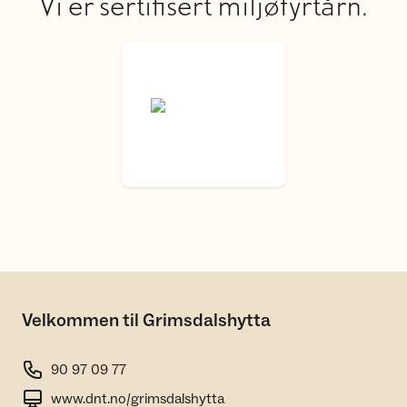
Vi er sertifisert miljøfyrtårn.
Velkommen til Grimsdalshytta
90 97 09 77
www.dnt.no/grimsdalshytta