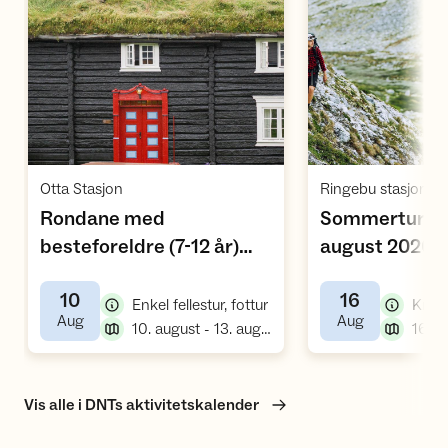
Åpne aktivitet
Å
,
Otta Stasjon
Rondane med
Sommerturled
,
besteforeldre (7-12 år)
august 2026
,
(BT26)
10
16
,
Enkel fellestur, fottur
Kreve
,
,
Aug
Aug
,
10. august - 13. august
Vis alle i DNTs aktivitetskalender