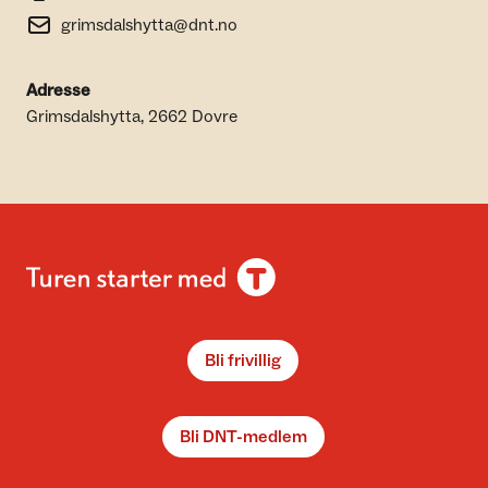
grimsdalshytta@dnt.no
Adresse
Grimsdalshytta, 2662 Dovre
Bli frivillig
Bli DNT-medlem