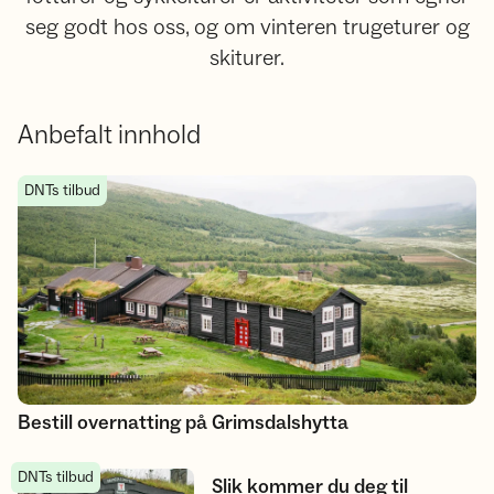
seg godt hos oss, og om vinteren trugeturer og
skiturer.
Anbefalt innhold
Bestill overnatting på Grimsdalshytta
DNTs tilbud
Bestill overnatting på Grimsdalshytta
DNTs tilbud
Slik kommer du deg til Grimsdalshytta
Slik kommer du deg til