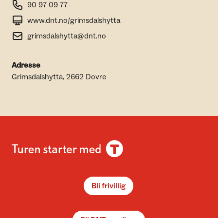
90 97 09 77
www.dnt.no/grimsdalshytta
grimsdalshytta@dnt.no
Adresse
Grimsdalshytta, 2662 Dovre
Bli frivillig