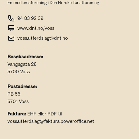
En medlemsforening i Den Norske Turistforening
94 83 92 39
www.dnt.no/voss
voss.utferdslag@dnt.no
Besøksadresse:
Vangsgata 28
5700 Voss
Postadresse:
PB 55
5701 Voss
Faktura:
EHF eller PDF til
voss.utferdslag@faktura.poweroffice.net