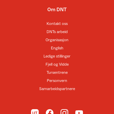
Om DNT
Kontakt oss
DNTs arbeid
Organisasjon
English
Ledige stillinger
Fjell og Vidde
Tursentrene
Personvern
Samarbeidspartnere
Til UT.no
Til DNT på Facebook
Til DNT på Instagram
Til DNT på YouTube