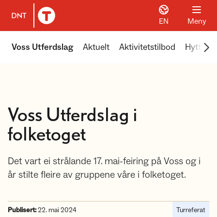
EN
Meny
Til DNT.no forside
Scr
Voss Utferdslag
Aktuelt
Aktivitetstilbod
Hyttene 
Voss Utferdslag i
folketoget
Det vart ei strålande 17. mai-feiring på Voss og i
år stilte fleire av gruppene våre i folketoget.
Publisert:
22. mai 2024
Turreferat