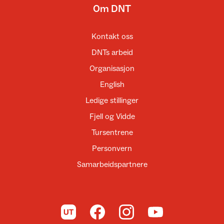
Om DNT
Kontakt oss
DNTs arbeid
Organisasjon
English
Ledige stillinger
Fjell og Vidde
Tursentrene
Personvern
Samarbeidspartnere
Til UT.no
Til DNT på Facebook
Til DNT på Instagram
Til DNT på YouTube