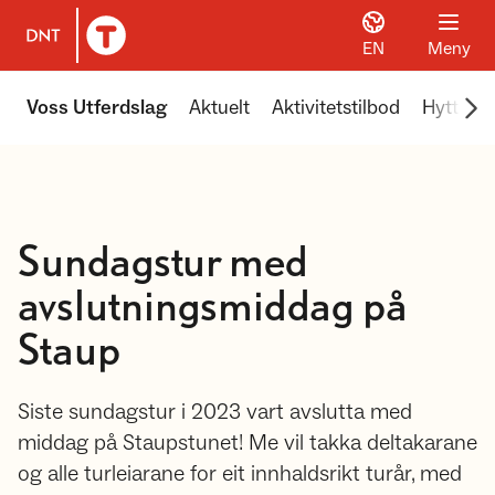
EN
Meny
Til DNT.no forside
Scr
Voss Utferdslag
Aktuelt
Aktivitetstilbod
Hyttene 
Sundagstur med
avslutningsmiddag på
Staup
Siste sundagstur i 2023 vart avslutta med
middag på Staupstunet! Me vil takka deltakarane
og alle turleiarane for eit innhaldsrikt turår, med