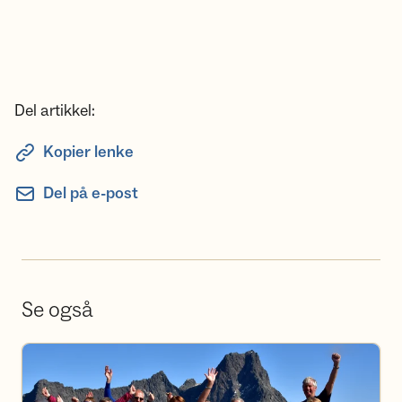
Del artikkel:
Kopier lenke
Del på e-post
Se også
Bli Frivillig i Voss Utferdslag