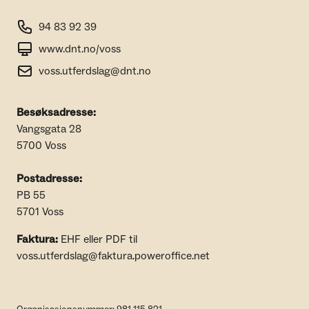
94 83 92 39
www.dnt.no/voss
voss.utferdslag@dnt.no
Besøksadresse:
Vangsgata 28
5700 Voss
Postadresse:
PB 55
5701 Voss
Faktura:
EHF eller PDF til
voss.utferdslag@faktura.poweroffice.net