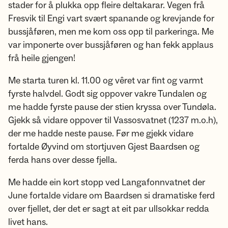
stader for å plukka opp fleire deltakarar. Vegen frå
Fresvik til Engi vart svært spanande og krevjande for
bussjåføren, men me kom oss opp til parkeringa. Me
var imponerte over bussjåføren og han fekk applaus
frå heile gjengen!
Me starta turen kl. 11.00 og vêret var fint og varmt
fyrste halvdel. Godt sig oppover vakre Tundalen og
me hadde fyrste pause der stien kryssa over Tundøla.
Gjekk så vidare oppover til Vassosvatnet (1237 m.o.h),
der me hadde neste pause. Før me gjekk vidare
fortalde Øyvind om stortjuven Gjest Baardsen og
ferda hans over desse fjella.
Me hadde ein kort stopp ved Langafonnvatnet der
June fortalde vidare om Baardsen si dramatiske ferd
over fjellet, der det er sagt at eit par ullsokkar redda
livet hans.