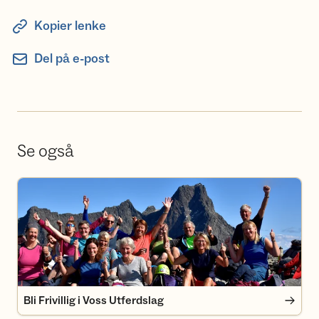
Kopier lenke
Del på e-post
Se også
Bli Frivillig i Voss Utferdslag
Bli Frivillig i Voss Utferdslag