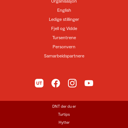
Organisasjon
English
Ledige stillinger
Fjell og Vidde
Tursentrene
Personvern
Samarbeidspartnere
Til UT.no
Til DNT på Facebook
Til DNT på Instagram
Til DNT på YouTube
DNT der du er
Turtips
Hytter