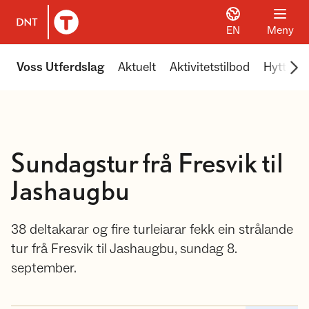
EN
Meny
Til DNT.no forside
Scr
Voss Utferdslag
Aktuelt
Aktivitetstilbod
Hyttene 
Sundagstur frå Fresvik til
Jashaugbu
38 deltakarar og fire turleiarar fekk ein strålande
tur frå Fresvik til Jashaugbu, sundag 8.
september.