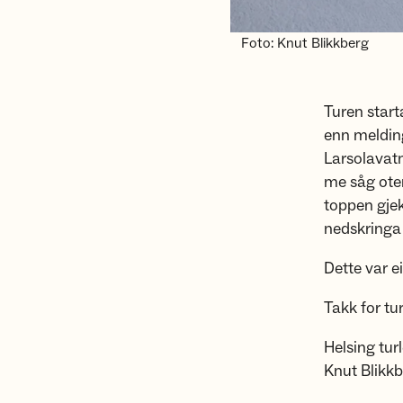
Foto: Knut Blikkberg
Turen start
enn melding
Larsolavatn
me såg oter
toppen gjek
nedskringa 
Dette var ei
Takk for tu
Helsing tur
Knut Blikk