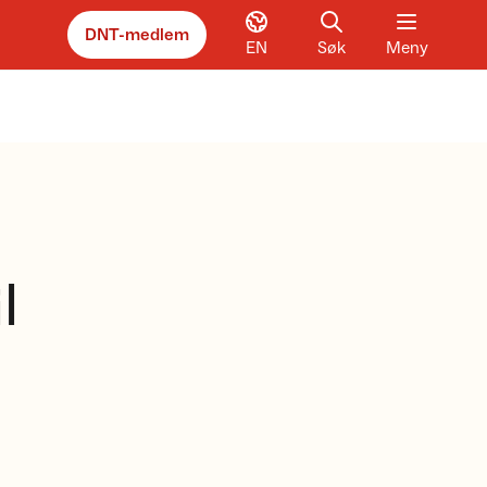
DNT-medlem
EN
Søk
Meny
l