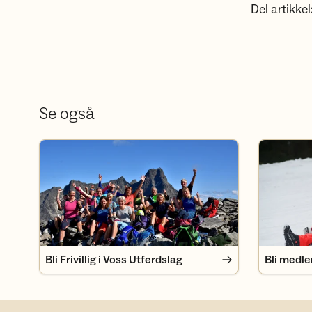
Del artikkel
Se også
Bli Frivillig i Voss Utferdslag
Bli medlem 
Bli Frivillig i Voss Utferdslag
Bli medle