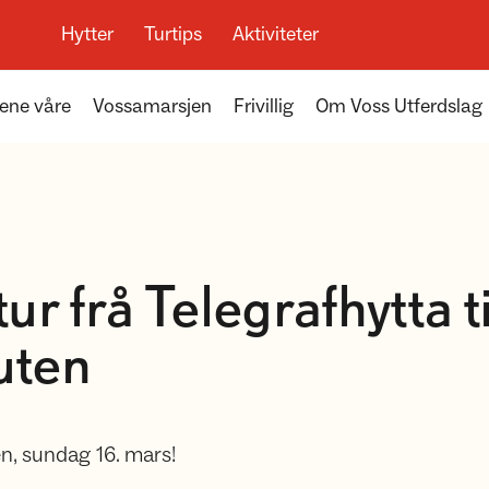
Hytter
Turtips
Aktiviteter
ene våre
Vossamarsjen
Frivillig
Om Voss Utferdslag
r frå Telegrafhytta ti
uten
en, sundag 16. mars!