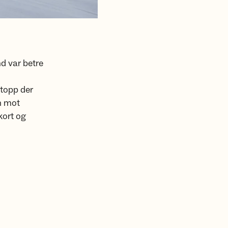
d var betre
stopp der
en mot
kort og