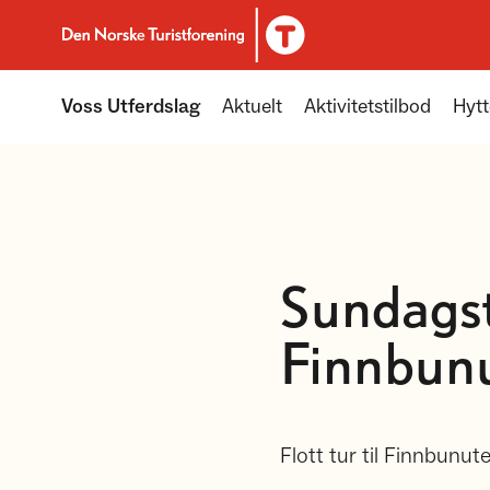
Til DNT.no forside
Voss Utferdslag
Aktuelt
Aktivitetstilbod
Hytt
Sundagstu
Finnbun
Flott tur til Finnbunut