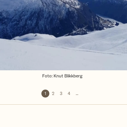
Foto
:
Knut Blikkberg
1
2
3
4
...