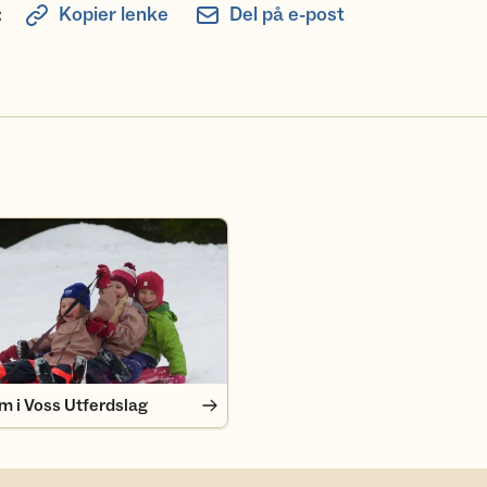
:
Kopier lenke
Del på e-post
i Voss Utferdslag
m i Voss Utferdslag