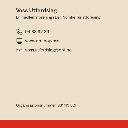
Voss Utferdslag
En medlemsforening i Den Norske Turistforening
94 83 92 39
www.dnt.no/voss
voss.utferdslag@dnt.no
Organisasjonsnummer: 981 115 821