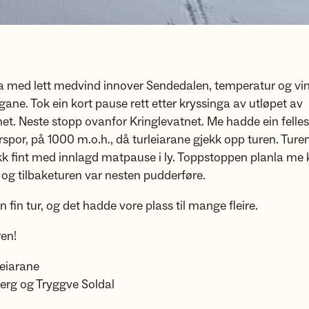
a med lett medvind innover Sendedalen, temperatur og vin
ane. Tok ein kort pause rett etter kryssinga av utløpet av
et. Neste stopp ovanfor Kringlevatnet. Me hadde ein felle
spor, på 1000 m.o.h., då turleiarane gjekk opp turen. Tur
k fint med innlagd matpause i ly. Toppstoppen planla me 
og tilbaketuren var nesten pudderføre.
n fin tur, og det hadde vore plass til mange fleire.
ren!
leiarane
berg og Tryggve Soldal