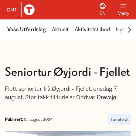
EN
Meny
Til DNT.no forside
Scr
Voss Utferdslag
Aktuelt
Aktivitetstilbod
Hyttene 
Seniortur Øyjordi - Fjellet
Flott seniortur frå Øyjordi - Fjellet, onsdag 7.
august. Stor takk til turleiar Oddvar Drevsjø!
Publisert:
13. august 2024
Turreferat