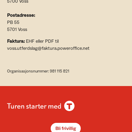
5700 Voss
Postadresse:
PB 55
5701 Voss
Faktura:
EHF eller PDF til
voss.utferdslag@faktura.poweroffice.net
Organisasjonsnummer: 981 115 821
Bli frivillig