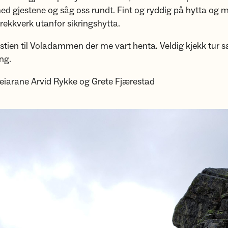
d gjestene og såg oss rundt. Fint og ryddig på hytta og m
 rekkverk utanfor sikringshytta.
 stien til Voladammen der me vart henta. Veldig kjekk tu
eng.
leiarane Arvid Rykke og Grete Fjærestad