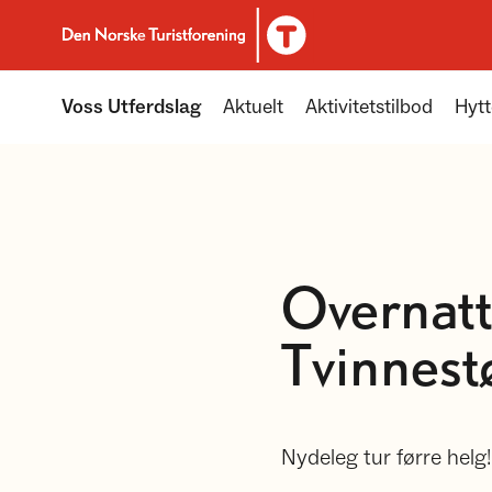
Til DNT.no forside
Voss Utferdslag
Aktuelt
Aktivitetstilbod
Hytt
Overnatt
Tvinnest
Nydeleg tur førre helg!