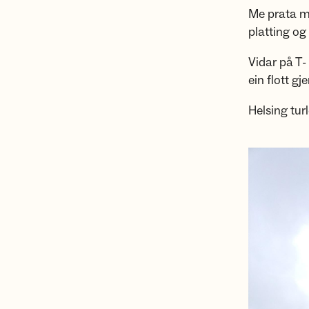
Me prata me
platting og
Vidar på T-
ein flott gj
Helsing tur