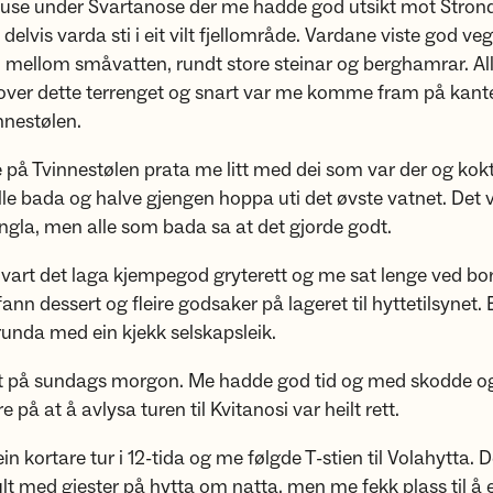
se under Svartanose der me hadde god utsikt mot Strond
delvis varda sti i eit vilt fjellområde. Vardane viste god ve
, mellom småvatten, rundt store steinar og berghamrar. All
ver dette terrenget og snart var me komme fram på kanten
nnestølen.
på Tvinnestølen prata me litt med dei som var der og kokte
lle bada og halve gjengen hoppa uti det øvste vatnet. Det va
gla, men alle som bada sa at det gjorde godt.
vart det laga kjempegod gryterett og me sat lenge ved bo
ann dessert og fleire godsaker på lageret til hyttetilsynet. 
unda med ein kjekk selskapsleik.
t på sundags morgon. Me hadde god tid og med skodde og
e på at å avlysa turen til Kvitanosi var heilt rett.
ein kortare tur i 12-tida og me følgde T-stien til Volahytta.
fult med gjester på hytta om natta, men me fekk plass til å e