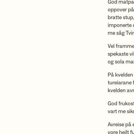
God matpau
oppover på 
bratte stup
imponerte o
me såg Tvi
Vel framme 
spekaste vi
og sola man
På kvelden 
tureiarane f
kvelden avr
God frukos
vart me sikr
Avreise på 
vore heilt 