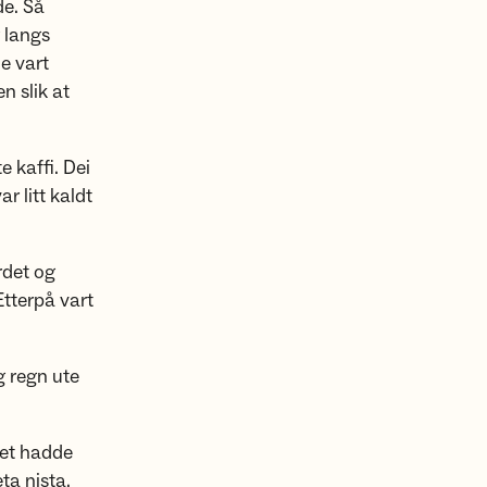
e. Så
g langs
e vart
 slik at
 kaffi. Dei
r litt kaldt
rdet og
Etterpå vart
 regn ute
 Det hadde
ta nista.