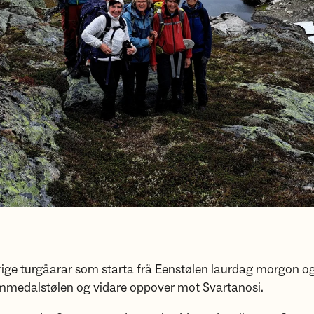
rige turgåarar som starta frå Eenstølen laurdag morgon o
ommedalstølen og vidare oppover mot Svartanosi.