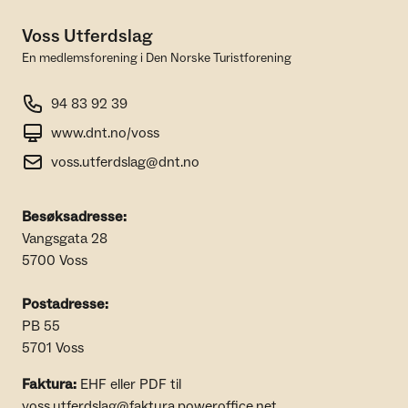
Voss Utferdslag
En medlemsforening i Den Norske Turistforening
94 83 92 39
www.dnt.no/voss
voss.utferdslag@dnt.no
Besøksadresse:
Vangsgata 28
5700 Voss
Postadresse:
PB 55
5701 Voss
Faktura:
EHF eller PDF til
voss.utferdslag@faktura.poweroffice.net