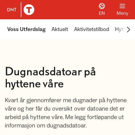
EN
Meny
Til DNT.no forside
Scr
Voss Utferdslag
Aktuelt
Aktivitetstilbod
Hyttene 
Dugnadsdatoar på
hyttene våre
Kvart år gjennomfører me dugnader på hyttene
våre og her får du oversikt over datoane det er
arbeid på hyttene våre. Me legg fortløpande ut
informasjon om dugnadsdatoar.