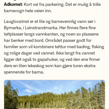
Adkomst
: Kort vei fra parkering. Det er mulig å trille
barnevogn hele veien inn.
Lauglovatnet er et lite og barnevennlig vann sør i
Bymarka, i Leinstrandmarka. Her finnes flere fine
teltplasser langs vannkanten, og noen av plassene
har benker med bord. Området passer godt for
familier som vil kombinere telttur med bading, fisking
og rolige dager ved vannet. Ikke langt fra vannet
ligger det også to gapahuker, og ved den ene finner
dere en liten lekeskog som kan gjøre turen ekstra
spennende for barna.
Sjekk ut Lauglovatnet på ut.no her.