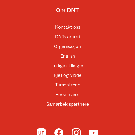
Om DNT
Kontakt oss
DNTs arbeid
Organisasjon
English
Ledige stillinger
Fjell og Vidde
Tursentrene
Personvern
Samarbeidspartnere
Til UT.no
Til DNT på Facebook
Til DNT på Instagram
Til DNT på YouTube