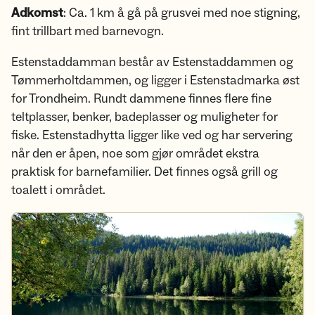
Adkomst
: Ca. 1 km å gå på grusvei med noe stigning,
fint trillbart med barnevogn.
Estenstaddamman består av Estenstaddammen og
Tømmerholtdammen, og ligger i Estenstadmarka øst
for Trondheim. Rundt dammene finnes flere fine
teltplasser, benker, badeplasser og muligheter for
fiske. Estenstadhytta ligger like ved og har servering
når den er åpen, noe som gjør området ekstra
praktisk for barnefamilier. Det finnes også grill og
toalett i området.
Sjekk ut Estenstaddamman på ut.no