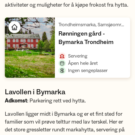
aktiviteter og muligheter for å kjøpe frokost fra hytta.
Trondheimsmarka, Samsjøområdet og Ilfjellet, Trøndelagskysten
Rønningen gård -
,
Bymarka Trondheim
Åpne hytte
,
Servering
,
Åpen hele året
,
Ingen sengeplasser
Lavollen i Bymarka
Adkomst
: Parkering rett ved hytta.
Lavollen ligger midt i Bymarka og er et fint sted for
familier som vil prøve telttur med lav terskel. Her er
det store gressletter rundt markahytta, servering på