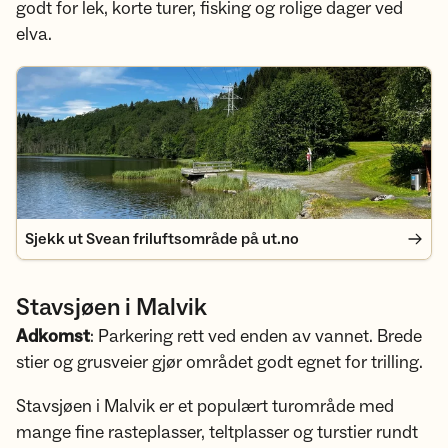
godt for lek, korte turer, fisking og rolige dager ved
elva.
Sjekk ut Svean friluftsområde på ut.no
Sjekk ut Svean friluftsområde på ut.no
Stavsjøen i Malvik
Adkomst
: Parkering rett ved enden av vannet. Brede
stier og grusveier gjør området godt egnet for trilling.
Stavsjøen i Malvik er et populært turområde med
mange fine rasteplasser, teltplasser og turstier rundt