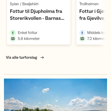
,
,
Sylan / Bealjehkh
Trollheimen
Fottur til Djupholma fra
Fottur i Gjevi
Storerikvollen - Barnas
fra Gjevilvass
,
,
favoritt sandstrand
Rauøra
,
Enkel fottur
Middels kreve
5.6
kilometer
7.2
kilometer
Vis alle turforslag