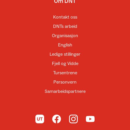
Om DNT
Kontakt oss
DNTs arbeid
Organisasjon
English
Ledige stillinger
Fjell og Vidde
Tursentrene
Personvern
Samarbeidspartnere
Til UT.no
Til DNT på Facebook
Til DNT på Instagram
Til DNT på YouTube