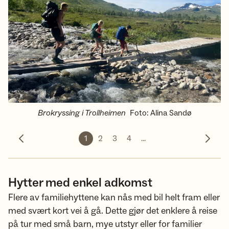
Brokryssing i Trollheimen
Foto
:
Alina Sandø
1
2
3
4
...
Forrige bilde
Neste 
Hytter med enkel adkomst
Flere av familiehyttene kan nås med bil helt fram eller
med svært kort vei å gå. Dette gjør det enklere å reise
på tur med små barn, mye utstyr eller for familier