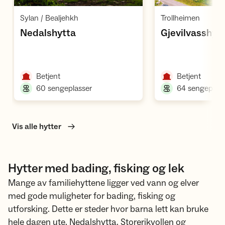
Åpne hytte
Å
,
,
Sylan / Bealjehkh
Trollheimen
,
Nedalshytta
Gjevilvasshyt
,
,
Betjent
Betjent
,
60 sengeplasser
64 sengeplass
Vis alle hytter
Hytter med bading, fisking og lek
Mange av familiehyttene ligger ved vann og elver
med gode muligheter for bading, fisking og
utforsking. Dette er steder hvor barna lett kan bruke
hele dagen ute. Nedalshytta, Storerikvollen og