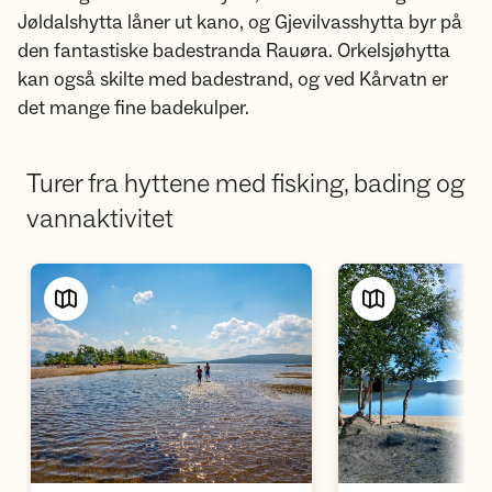
Jøldalshytta låner ut kano, og Gjevilvasshytta byr på
den fantastiske badestranda Rauøra. Orkelsjøhytta
kan også skilte med badestrand, og ved Kårvatn er
det mange fine badekulper.
Turer fra hyttene med fisking, bading og
vannaktivitet
Vis turforslag
Vi