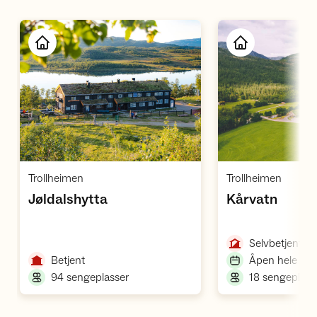
Åpne hytte
Å
,
,
Trollheimen
Trollheimen
,
,
Jøldalshytta
Kårvatn
,
Selvbetjent
,
Betjent
Åpen hele åre
,
94 sengeplasser
18 sengeplass