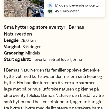
,
Middels krevende sykkeltur
42.3
kilometer
Små hytter og store eventyr i Barnas
Naturverden
Lengde
: 28,6 km
Varighet
: 3-5 dager
Gradering
: Middels
Start og slutt:
Heverfallsetra/Hevertjønna
I Barnas Naturverden får familier oppleve det enkle
hyttelivet med korte avstander mellom små koier og
hytter. Her handler turen om å være ute sammen,
lage mat på primus, utforske naturen og kjenne på
ekte eventyrfølelse. Barnas Naturverden består av tre
små hytter med helt enkel standard, og man kan gå
fra hytte til hytte med de litt større og sprekere barna.