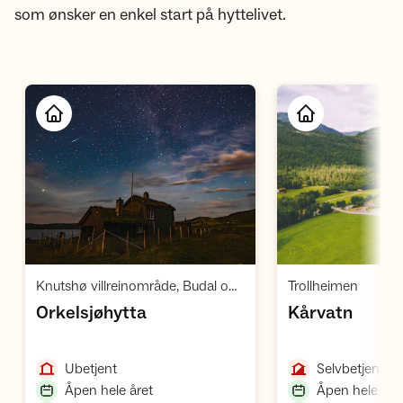
som ønsker en enkel start på hyttelivet.
Åpne hytte
Å
,
,
Knutshø villreinområde, Budal og Forollhogna, Dovrefjell
Trollheimen
,
,
Orkelsjøhytta
Kårvatn
,
,
Ubetjent
Selvbetjent
,
Åpen hele året
Åpen hele åre