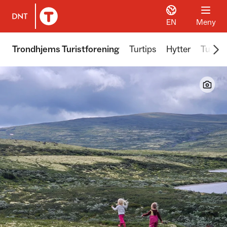
EN
Meny
Til DNT.no forside
Scr
Trondhjems Turistforening
Turtips
Hytter
Turer 