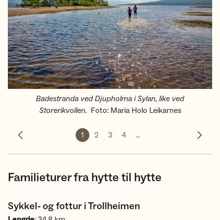
Badestranda ved Djupholma i Sylan, like ved
Storerikvollen.
Foto
:
Maria Holo Leikarnes
1
2
3
4
...
Forrige bilde
Neste 
Familieturer fra hytte til hytte
Sykkel- og fottur i Trollheimen
Lengde
: 34,8 km