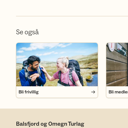
Se også
Bli frivillig
Bli medlem
Bli frivillig
Bli medl
Balsfjord og Omegn Turlag