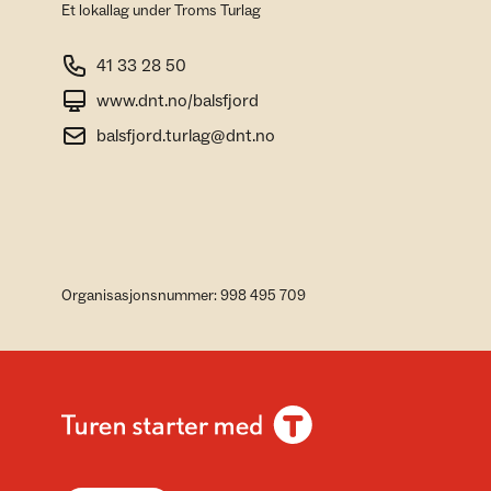
Et lokallag under Troms Turlag
41 33 28 50
www.dnt.no/balsfjord
balsfjord.turlag@dnt.no
Organisasjonsnummer: 998 495 709