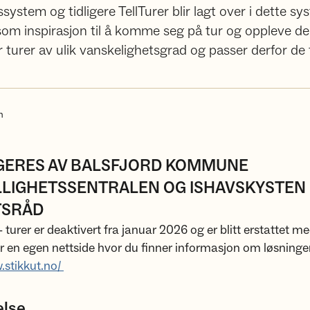
system og tidligere TellTurer blir lagt over i dette syst
 som inspirasjon til å komme seg på tur og oppleve de
r turer av ulik vanskelighetsgrad og passer derfor de f
n
ERES AV BALSFJORD KOMMUNE
ILLIGHETSSENTRALEN OG ISHAVSKYSTEN
TSRÅD
 - turer er deaktivert fra januar 2026 og er blitt erstattet m
r en egen nettside hvor du finner informasjon om løsninge
.stikkut.no/
else