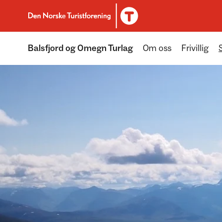
Til DNT.no forside
Balsfjord og Omegn Turlag
Om oss
Frivillig