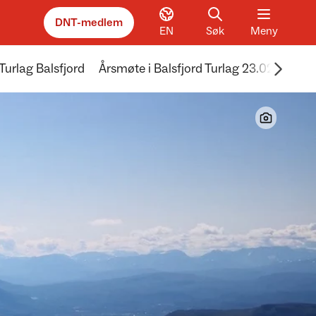
DNT-medlem
EN
Søk
Meny
Scroll 
Turlag Balsfjord
Årsmøte i Balsfjord Turlag 23.02.26
G