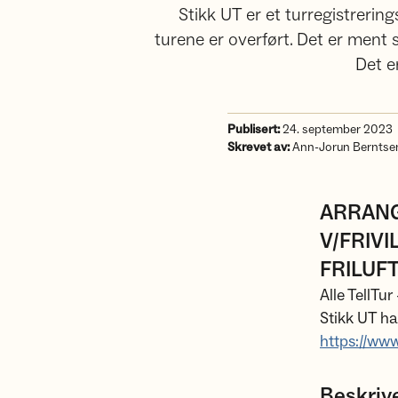
Stikk UT er et turregistrerings
turene er overført. Det er ment
Det e
Publisert:
24. september 2023
Skrevet av:
Ann-Jorun Berntse
ARRANG
V/FRIV
FRILUF
Alle TellTur
Stikk UT ha
https://www
Beskriv