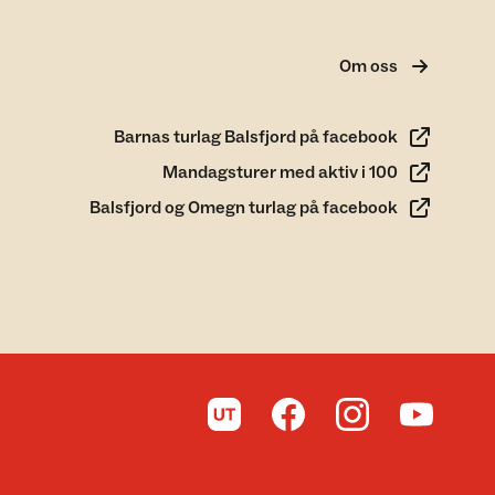
Om oss
Barnas turlag Balsfjord på facebook
Mandagsturer med aktiv i 100
Balsfjord og Omegn turlag på facebook
Til UT.no
Til DNT på Facebook
Til DNT på Instagra
Til DNT på 