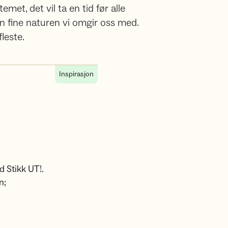
emet, det vil ta en tid før alle
n fine naturen vi omgir oss med.
leste.
Inspirasjon
ed Stikk UT!.
n;