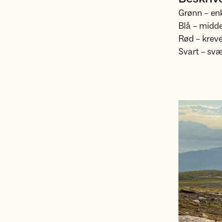
Grønn – enke
Blå – middel
Rød – kreve
Svart – svær