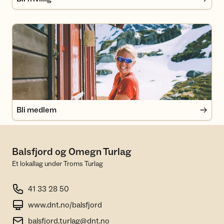
Bli medlem
Bli medlem
Balsfjord og Omegn Turlag
Et lokallag under Troms Turlag
41 33 28 50
www.dnt.no/balsfjord
balsfjord.turlag@dnt.no