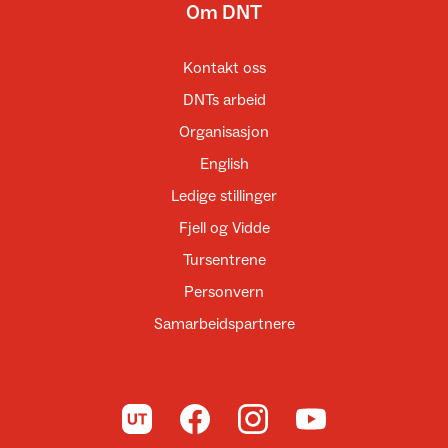
Om DNT
Kontakt oss
DNTs arbeid
Organisasjon
English
Ledige stillinger
Fjell og Vidde
Tursentrene
Personvern
Samarbeidspartnere
Til UT.no
Til DNT på Facebook
Til DNT på Instagram
Til DNT på YouTube