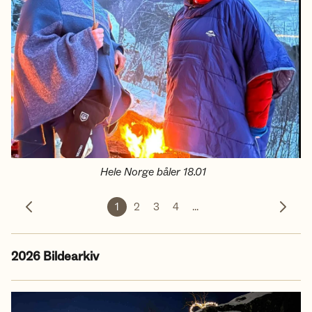
Hele Norge båler 18.01
1
2
3
4
...
Forrige bilde
Neste 
2026 Bildearkiv