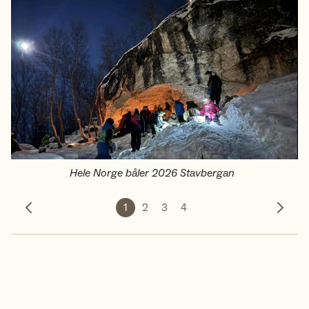
Hele Norge båler 2026 Stavbergan
1
2
3
4
Forrige bilde
Neste 