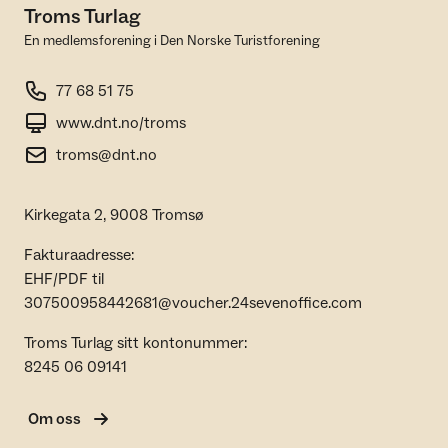
Troms Turlag
En medlemsforening i Den Norske Turistforening
77 68 51 75
www.dnt.no/troms
troms@dnt.no
Kirkegata 2, 9008 Tromsø
Fakturaadresse:
EHF/PDF til
307500958442681@voucher.24sevenoffice.com
Troms Turlag sitt kontonummer:
8245 06 09141
Om oss