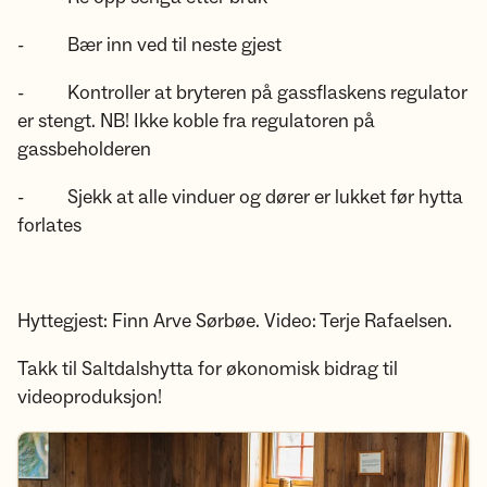
- Bær inn ved til neste gjest
- Kontroller at bryteren på gassflaskens regulator
er stengt. NB! Ikke koble fra regulatoren på
gassbeholderen
- Sjekk at alle vinduer og dører er lukket før hytta
forlates
Hyttegjest: Finn Arve Sørbøe. Video: Terje Rafaelsen.
Takk til Saltdalshytta for økonomisk bidrag til
videoproduksjon!
Les mer om hyttebesøket her