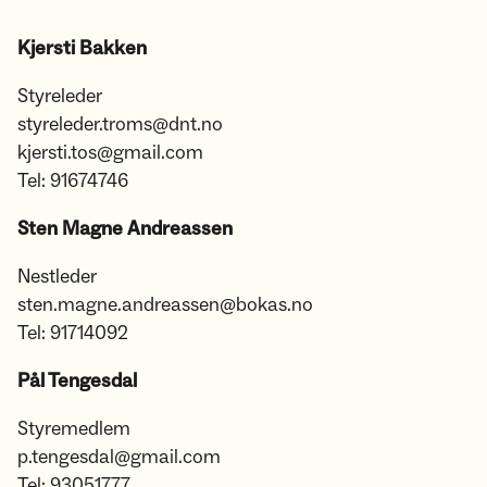
Kjersti Bakken
Styreleder
styreleder.troms@dnt.no
kjersti.tos@gmail.com
Tel: 91674746
Sten Magne Andreassen
Nestleder
sten.magne.andreassen@bokas.no
Tel: 91714092
Pål Tengesdal
Styremedlem
p.tengesdal@gmail.com
Tel: 93051777