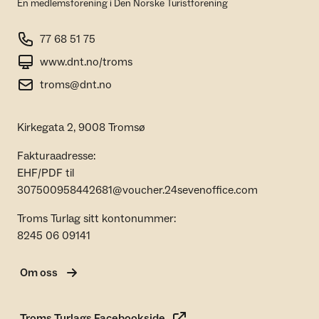
En medlemsforening i Den Norske Turistforening
77 68 51 75
www.dnt.no/troms
troms@dnt.no
Kirkegata 2, 9008 Tromsø
Fakturaadresse:
EHF/PDF til
307500958442681@voucher.24sevenoffice.com
Troms Turlag sitt kontonummer:
8245 06 09141
Om oss
Troms Turlags Facebookside