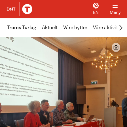
EN
Meny
Til DNT.no forside
Scr
Troms Turlag
Aktuelt
Våre hytter
Våre aktiviteter