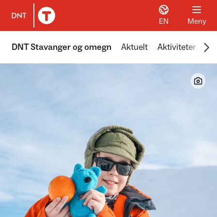
EN
Meny
Til DNT.no forside
Scr
DNT Stavanger og omegn
Aktuelt
Aktiviteter
Hyt