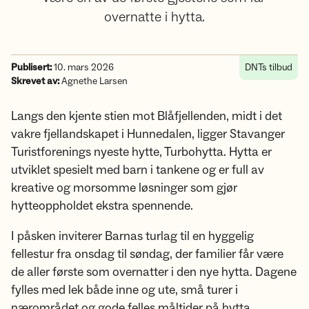
overnatte i hytta.
Publisert:
10. mars 2026
DNTs tilbud
Skrevet av:
Agnethe Larsen
Langs den kjente stien mot Blåfjellenden, midt i det
vakre fjellandskapet i Hunnedalen, ligger Stavanger
Turistforenings nyeste hytte, Turbohytta. Hytta er
utviklet spesielt med barn i tankene og er full av
kreative og morsomme løsninger som gjør
hytteoppholdet ekstra spennende.
I påsken inviterer Barnas turlag til en hyggelig
fellestur fra onsdag til søndag, der familier får være
de aller første som overnatter i den nye hytta. Dagene
fylles med lek både inne og ute, små turer i
nærområdet og gode felles måltider på hytta.