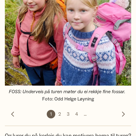
FOSS: Underveis på turen møter du ei rekkje fine fossar.
Foto
:
Odd Helge Løyning
1
2
3
4
...
Forrige bilde
Neste 
Og lurer du på korleis du kan motivera borna til turen?