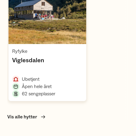
Åpne hytte
,
Ryfylke
,
Viglesdalen
,
Ubetjent
,
Åpen hele året
,
62 sengeplasser
Vis alle hytter