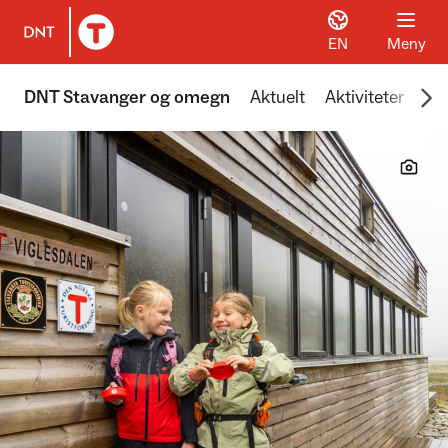
EN
Meny
Til DNT.no forside
Scr
DNT Stavanger og omegn
Aktuelt
Aktiviteter
Hyt