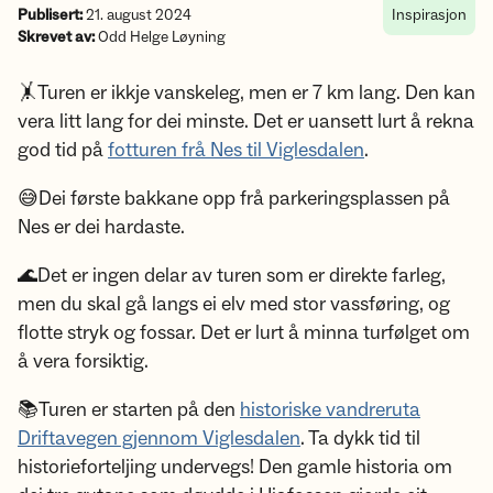
Publisert:
21. august 2024
Inspirasjon
Skrevet av:
Odd Helge Løyning
🤸Turen er ikkje vanskeleg, men er 7 km lang. Den kan
vera litt lang for dei minste. Det er uansett lurt å rekna
god tid på
fotturen frå Nes til Viglesdalen
.
😅Dei første bakkane opp frå parkeringsplassen på
Nes er dei hardaste.
🌊Det er ingen delar av turen som er direkte farleg,
men du skal gå langs ei elv med stor vassføring, og
flotte stryk og fossar. Det er lurt å minna turfølget om
å vera forsiktig.
📚Turen er starten på den
historiske vandreruta
Driftavegen gjennom Viglesdalen
. Ta dykk tid til
historieforteljing undervegs! Den gamle historia om