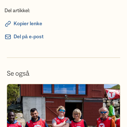
Del artikkel:
Kopier lenke
Del på e-post
Se også
Bli frivillig