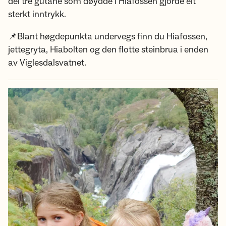
dei tre gutane som døydde i Hiafossen gjorde eit
sterkt inntrykk.
📌Blant høgdepunkta undervegs finn du Hiafossen,
jettegryta, Hiabolten og den flotte steinbrua i enden
av Viglesdalsvatnet.