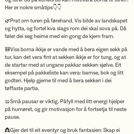
Her er nokre småtips👇👇
🌿Prat om turen på førehand. Vis bilde av landskapet
og hytta, og fortel kva slags rom dei skal sova på. Då
føler dei seg heime med ein gong de kjem fram.
🎒Viss borna ikkje er vande med å bera eigen sekk på
tur, kan det vera fint at sekken ikkje er for tung, og at
de startar med at ungane pakkar sekken sjølve. Eit
eksempel på pakkeliste kan vera: bamse, bok og litt
godteri. Hjelp gjerne til med å bera sekken i dei
tøffaste partia.
🥨Små pausar er viktig. Påfyll med litt energi hjelper
på humøret, og gir motivasjon for å fortsetja til neste
pause.
👸Gjer det til eit eventyr og bruk fantasien: Skap ei