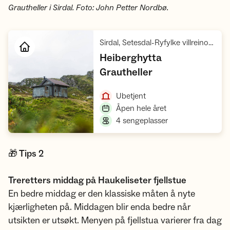
Grautheller i Sirdal. Foto: John Petter Nordbø.
Sirdal, Setesdal-Ryfylke villreinområde, Ryfylke
Heiberghytta
,
Grautheller
Åpne hytte
,
Ubetjent
,
Åpen hele året
,
4 sengeplasser
🎁 Tips 2
Treretters middag på Haukeliseter fjellstue
En bedre middag er den klassiske måten å nyte
kjærligheten på. Middagen blir enda bedre når
utsikten er utsøkt. Menyen på fjellstua varierer fra dag