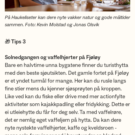
På Haukeliseter kan dere nyte vakker natur og gode måltider
sammen. Foto: Kevin Molstad og Jonas Olsvik
🎁 Tips 3
Solnedgangen og vaffelhjerter på Fjøløy
Bare en halvtime unna bygatene finner du turisthytta
med den beste sjøutsikten. Det gamle fortet på Fjøløy
er et yndet turmål for mange. Her kan du rusle langs
fine stier mens du kjenner sjøsprøyten på kroppen.
Like ved kan du fiske eller drive med mer actionfylte
aktiviteter som kajakkpadling eller fridykking. Dette er
ei utleiehytte du får for deg selv. Ta med vaffelrøre,
det er nemlig eget vaffeljern på hytta. Da kan dere
nyte nystekte vaffelhjerter, kaffe og kveldsroen -