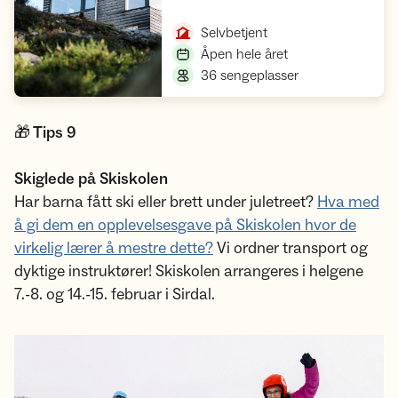
Åpne hytte
,
Selvbetjent
,
Åpen hele året
,
36 sengeplasser
🎁 Tips 9
Skiglede på Skiskolen
Har barna fått ski eller brett under juletreet?
Hva med
å gi dem en opplevelsesgave på Skiskolen hvor de
virkelig lærer å mestre dette?
Vi ordner transport og
dyktige instruktører! Skiskolen arrangeres i helgene
7.-8. og 14.-15. februar i Sirdal.