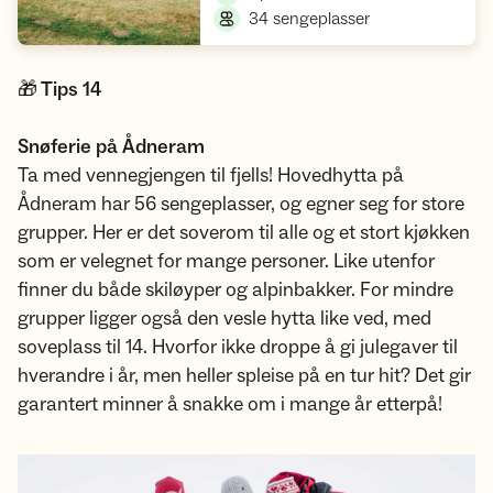
,
34 sengeplasser
🎁 Tips 14
Snøferie på Ådneram
Ta med vennegjengen til fjells! Hovedhytta på
Ådneram har 56 sengeplasser, og egner seg for store
grupper. Her er det soverom til alle og et stort kjøkken
som er velegnet for mange personer. Like utenfor
finner du både skiløyper og alpinbakker. For mindre
grupper ligger også den vesle hytta like ved, med
soveplass til 14. Hvorfor ikke droppe å gi julegaver til
hverandre i år, men heller spleise på en tur hit? Det gir
garantert minner å snakke om i mange år etterpå!