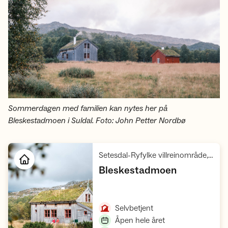
Sommerdagen med familien kan nytes her på
Bleskestadmoen i Suldal. Foto: John Petter Nordbø
Setesdal-Ryfylke villreinområde, Ryfylke
,
Bleskestadmoen
Åpne hytte
,
Selvbetjent
,
Åpen hele året