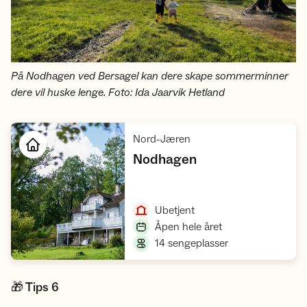
På Nodhagen ved Bersagel kan dere skape sommerminner
dere vil huske lenge. Foto: Ida Jaarvik Hetland
,
Nord-Jæren
,
Nodhagen
Åpne hytte
,
Ubetjent
,
Åpen hele året
,
14 sengeplasser
🎁 Tips 6