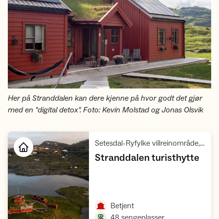
Her på Stranddalen kan dere kjenne på hvor godt det gjør
med en "digital detox". Foto: Kevin Molstad og Jonas Olsvik
Setesdal-Ryfylke villreinområde, Ryfylke
,
Stranddalen turisthytte
Åpne hytte
,
Betjent
,
48 sengeplasser