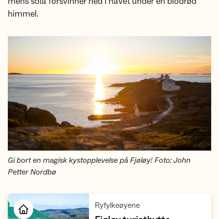
mens sola forsvinner ned i havet under en blodrød
himmel.
Gi bort en magisk kystopplevelse på Fjøløy! Foto: John
Petter Nordbø
,
Ryfylkeøyene