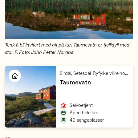
Tenk å bli invitert med hit på tur! Taumevatn er fjellidyll med
stor F. Foto: John Petter Nordbø
Sirdal, Setesdal-Ryfylke villreinområde
,
Taumevatn
Åpne hytte
,
Selvbetjent
,
Åpen hele året
,
40 sengeplasser