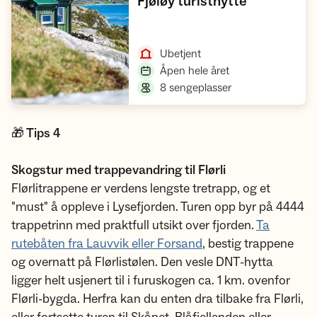
,
Fjøløy turisthytte
Åpne hytte
,
Ubetjent
,
Åpen hele året
,
8 sengeplasser
🎁 Tips 4
Skogstur med trappevandring til Flørli
Flørlitrappene er verdens lengste tretrapp, og et
"must" å oppleve i Lysefjorden. Turen opp byr på 4444
trappetrinn med praktfull utsikt over fjorden.
Ta
rutebåten fra Lauvvik eller Forsand
, bestig trappene
og overnatt på Flørlistølen. Den vesle DNT-hytta
ligger helt usjenert til i furuskogen ca. 1 km. ovenfor
Flørli-bygda. Herfra kan du enten dra tilbake fra Flørli,