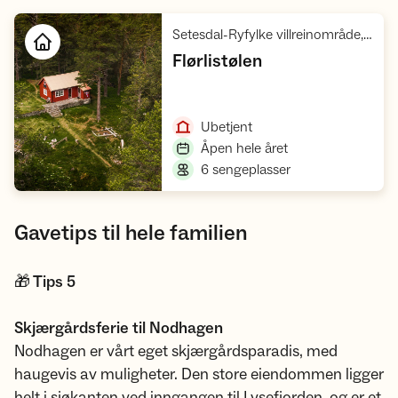
Setesdal-Ryfylke villreinområde, Ryfylke
,
Flørlistølen
Åpne hytte
,
Ubetjent
,
Åpen hele året
,
6 sengeplasser
Gavetips til hele familien
🎁 Tips 5
Skjærgårdsferie til Nodhagen
Nodhagen er vårt eget skjærgårdsparadis, med
haugevis av muligheter. Den store eiendommen ligger
helt i sjøkanten ved inngangen til Lysefjorden, og er et