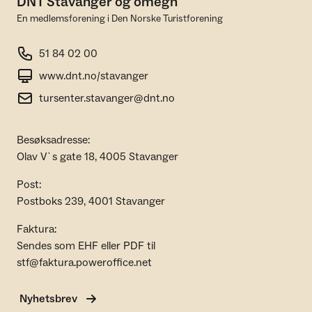
DNT Stavanger og omegn
En medlemsforening i Den Norske Turistforening
51 84 02 00
www.dnt.no/stavanger
tursenter.stavanger@dnt.no
Besøksadresse:
Olav V`s gate 18, 4005 Stavanger
Post:
Postboks 239, 4001 Stavanger
Faktura:
Sendes som EHF eller PDF til
stf@faktura.poweroffice.net
Nyhetsbrev