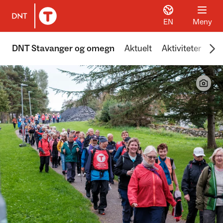
EN
Meny
Til DNT.no forside
Scr
DNT Stavanger og omegn
Aktuelt
Aktiviteter
Hyt