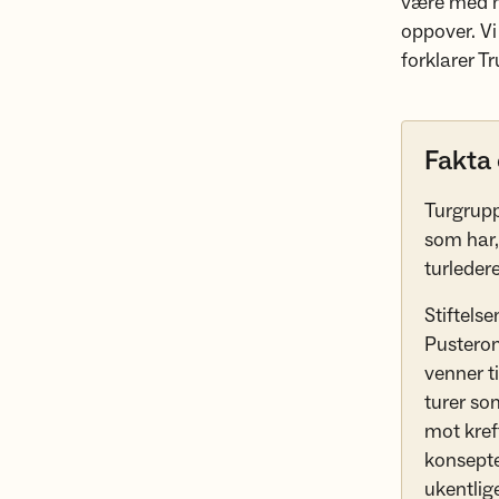
være med ma
oppover. Vi
forklarer T
Fakta
Turgrupp
som har, 
turledere
Stiftels
Pusterom
venner ti
turer so
mot kref
konsepte
ukentlig