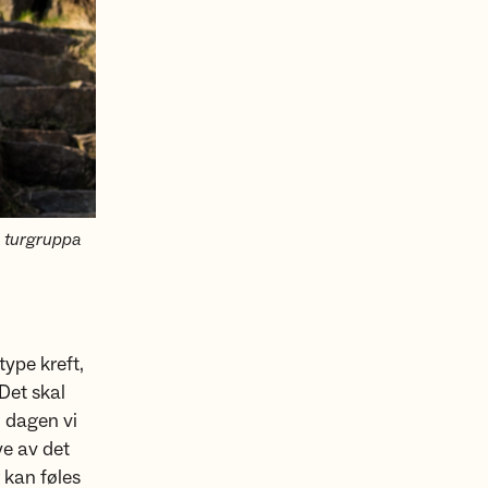
p turgruppa
type kreft,
Det skal
n dagen vi
e av det
 kan føles