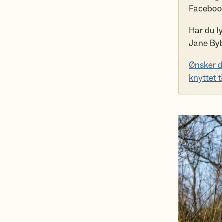
Faceboo
Har du ly
Jane Byb
Ønsker d
knyttet 