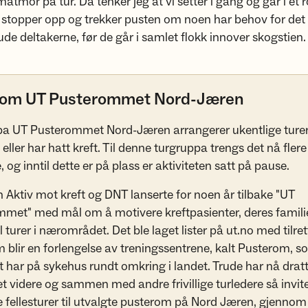
tmor på tur. Da tenker jeg at vi setter i gang og går i et 
 stopper opp og trekker pusten om noen har behov for det
rude deltakerne, før de går i samlet flokk innover skogstien.
 om UT Pusterommet Nord-Jæren
a UT Pusterommet Nord-Jæren arrangerer ukentlige ture
eller har hatt kreft. Til denne turgruppa trengs det nå flere
, og inntil dette er på plass er aktiviteten satt på pause.
en Aktiv mot kreft og DNT lanserte for noen år tilbake "UT
met" med mål om å motivere kreftpasienter, deres famili
l turer i nærområdet. Det ble laget lister på ut.no med tilre
m blir en forlengelse av treningssentrene, kalt Pusterom, s
t har på sykehus rundt omkring i landet. Trude har nå dratt
t videre og sammen med andre frivillige turledere så inviter
e fellesturer til utvalgte pusterom på Nord Jæren, gjennom