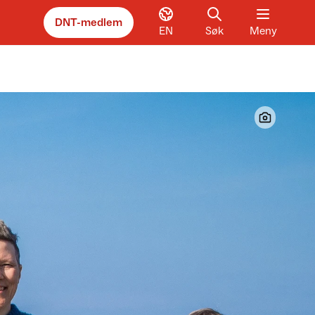
DNT-medlem
EN
Søk
Meny