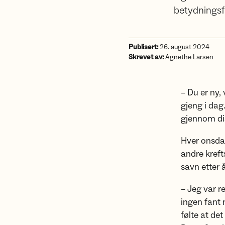
betydningsfu
Publisert:
26. august 2024
Skrevet av:
Agnethe Larsen
– Du er ny,
gjeng i dag
gjennom di
Hver onsdag
andre krefts
savn etter 
– Jeg var re
ingen fant 
følte at de