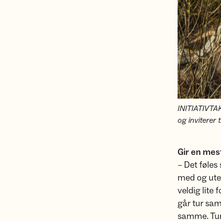
INITIATIVTAK
og inviterer 
Gir en mes
– Det føles
med og ute
veldig lite
går tur sam
samme. Ture