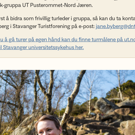
k-gruppa UT Pusterommet-Nord Jæren.
st å bidra som frivillig turleder i gruppa, så kan du ta kon
erg i Stavanger Turistforening på e-post:
jane.byberg@dnt
u å gå turer på egen hånd kan du finne turmålene på ut.n
til Stavanger universitetssykehus her.