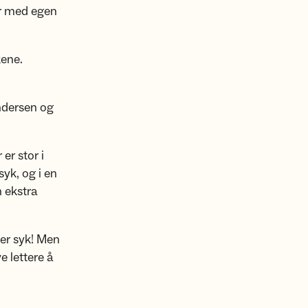
er med egen
kene.
ndersen og
er stor i
yk, og i en
n ekstra
 er syk! Men
 lettere å