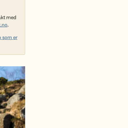
takt med
.no
.
o som er