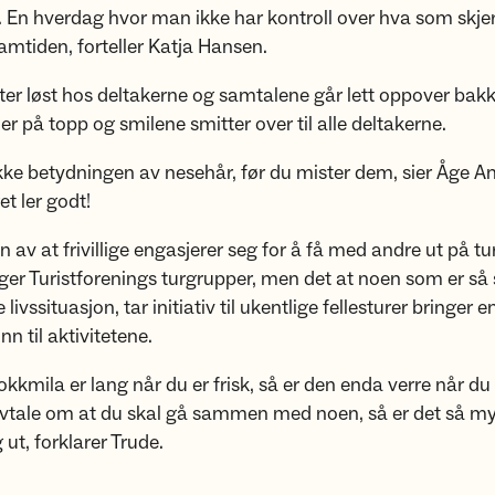
. En hverdag hvor man ikke har kontroll over hva som skj
amtiden, forteller Katja Hansen.
tter løst hos deltakerne og samtalene går lett oppover bak
 er på topp og smilene smitter over til alle deltakerne.
kke betydningen av nesehår, før du mister dem, sier Åge A
et ler godt!
av at frivillige engasjerer seg for å få med andre ut på tur 
ger Turistforenings turgrupper, men det at noen som er så s
livssituasjon, tar initiativ til ukentlige fellesturer bringer e
n til aktivitetene.
kkmila er lang når du er frisk, så er den enda verre når du
vtale om at du skal gå sammen med noen, så er det så mye
t, forklarer Trude.