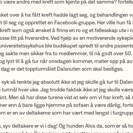
o være andre med kreft som kjente på det samme? fortelle
okket over å ha fått kreft hadde lagt seg, og behandlingen v
 til seg og opprettet en Facebook-gruppe. Her ville hun f
reft som også ønsket å finne en ro og et fellesskap ute i 
sse litt på hverandre. Ved hjelp av en motiverende sykeple
niversitetssykehus ble budskapet spredt til andre pasient
g sakte men sikker fra to medlemmer, til nå godt over 50
 og lyst til å gå tur når onsdagen kommer, møter opp på av
 dag er det toppturmålet Dalsnuten som skal bestiges.
 syk så tenkte jeg absolutt ikke at jeg skulle gå tur til Dal
 turmål hver uke. Jeg trodde faktisk ikke at jeg skulle være 
nt. Men så har disse turene vist at selv om vi har kreft, så 
er enn å bare ligge hjemme på sofaen å være dårlig, fortel
om er en av deltakerne som har vært med lengst i turgrupp
, syv deltakere er vi i dag! Og hunden Alva da, som er så he