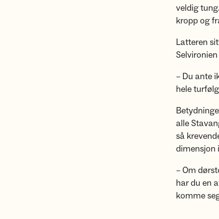
veldig tung
kropp og fr
Latteren si
Selvironien
– Du ante i
hele turfølg
Betydningen 
alle Stavan
så krevende 
dimensjon in
– Om dørsto
har du en a
komme seg u