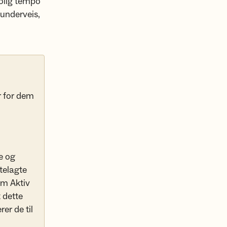
rolig tempo
 underveis,
r for dem
e og
ttelagte
om Aktiv
 dette
er de til