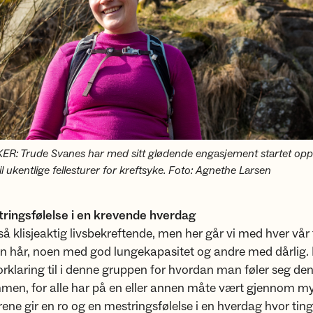
ER: Trude Svanes har med sitt glødende engasjement startet op
til ukentlige fellesturer for kreftsyke. Foto: Agnethe Larsen
tringsfølelse i en krevende hverdag
 så klisjeaktig livsbekreftende, men her går vi med hver vår 
n hår, noen med god lungekapasitet og andre med dårlig. 
 forklaring til i denne gruppen for hvordan man føler seg de
men, for alle har på en eller annen måte vært gjennom my
ne gir en ro og en mestringsfølelse i en hverdag hvor ting