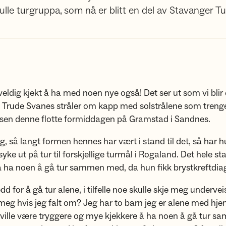
lle turgruppa, som nå er blitt en del av Stavanger Tu
 veldig kjekt å ha med noen nye også! Det ser ut som vi blir
. Trude Svanes stråler om kapp med solstrålene som treng
sen denne flotte formiddagen på Gramstad i Sandnes.
, så langt formen hennes har vært i stand til det, så har hu
yke ut på tur til forskjellige turmål i Rogaland. Det hele st
å ha noen å gå tur sammen med, da hun fikk brystkreftdia
dd for å gå tur alene, i tilfelle noe skulle skje meg underve
meg hvis jeg falt om? Jeg har to barn jeg er alene med h
t ville være tryggere og mye kjekkere å ha noen å gå tur 