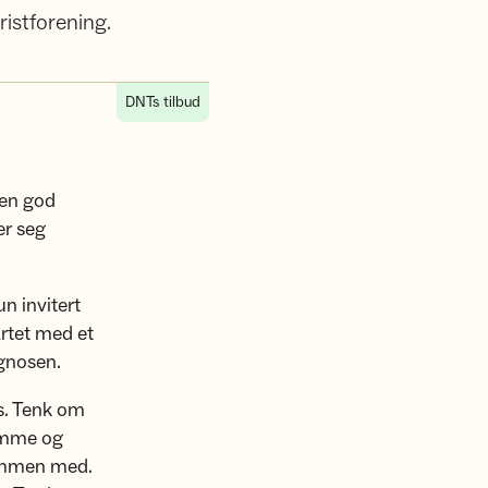
ristforening.
DNTs tilbud
 en god
er seg
n invitert
artet med et
gnosen.
is. Tenk om
jemme og
sammen med.