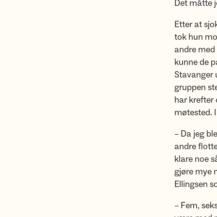
Det måtte j
Etter at sj
tok hun mot
andre med k
kunne de pa
Stavanger u
gruppen ste
har krefter
møtested. I
– Da jeg ble
andre flotte
klare noe så
gjøre mye m
Ellingsen s
– Fem, seks