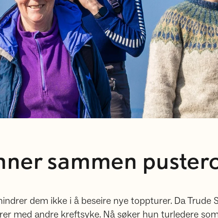
inner sammen puster
hindrer dem ikke i å beseire nye toppturer. Da Trude 
lesturer med andre kreftsyke. Nå søker hun turledere so