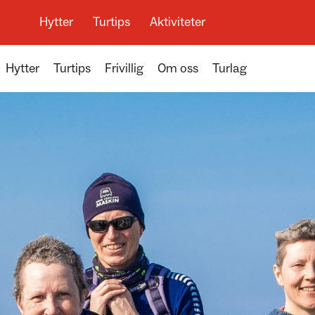
Hytter
Turtips
Aktiviteter
Hytter
Turtips
Frivillig
Om oss
Turlag