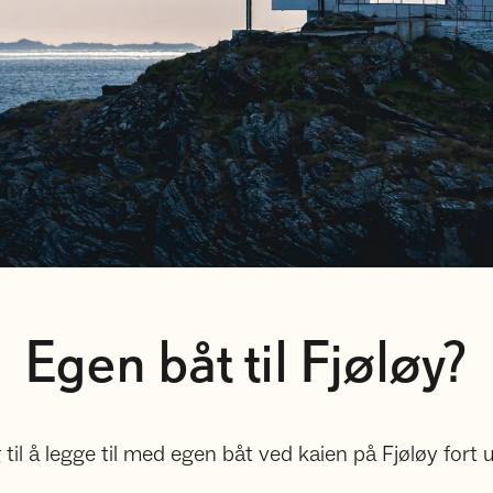
Egen båt til Fjøløy?
 til å legge til med egen båt ved kaien på Fjøløy for