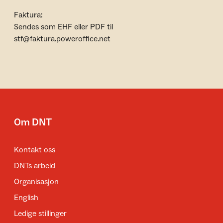
Faktura:
Sendes som EHF eller PDF til
stf@faktura.poweroffice.net
Om DNT
Kontakt oss
DNTs arbeid
Organisasjon
English
Ledige stillinger