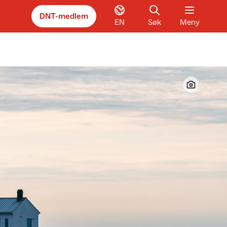
DNT-medlem
EN
Søk
Meny