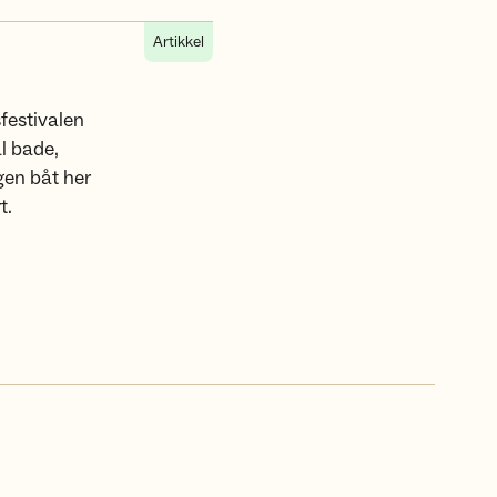
Artikkel
sfestivalen
l bade,
egen båt her
t.