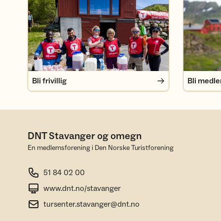
Bli frivillig
Bli medlem
Bli frivillig
Bli medl
DNT Stavanger og omegn
En medlemsforening i Den Norske Turistforening
51 84 02 00
www.dnt.no/stavanger
tursenter.stavanger@dnt.no