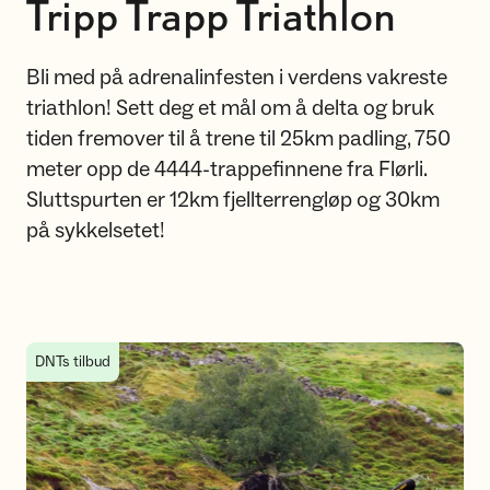
Tripp Trapp Triathlon
Bli med på adrenalinfesten i verdens vakreste
triathlon! Sett deg et mål om å delta og bruk
tiden fremover til å trene til 25km padling, 750
meter opp de 4444-trappefinnene fra Flørli.
Sluttspurten er 12km fjellterrengløp og 30km
på sykkelsetet!
Praktisk informasjon
DNTs tilbud