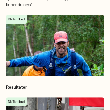
finner du også.
Resultater
DNTs tilbud
Resultater
Bli med som medhjelper!
DNTs tilbud