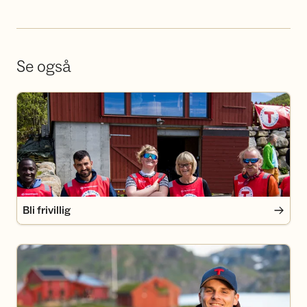
Se også
Bli frivillig
Bli frivillig
Bli medlem