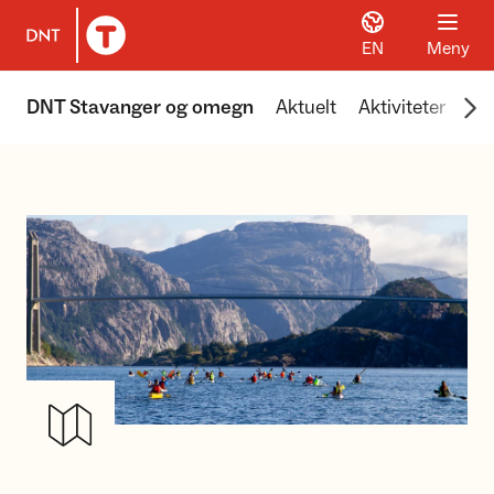
EN
Meny
Til DNT.no forside
Scr
DNT Stavanger og omegn
Aktuelt
Aktiviteter
Hyt