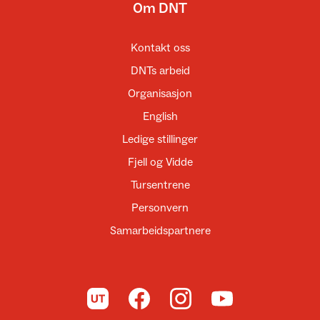
Om DNT
Kontakt oss
DNTs arbeid
Organisasjon
English
Ledige stillinger
Fjell og Vidde
Tursentrene
Personvern
Samarbeidspartnere
Til UT.no
Til DNT på Facebook
Til DNT på Instagram
Til DNT på YouTube