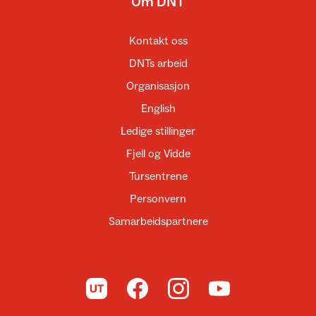
Om DNT
Kontakt oss
DNTs arbeid
Organisasjon
English
Ledige stillinger
Fjell og Vidde
Tursentrene
Personvern
Samarbeidspartnere
Til UT.no
Til DNT på Facebook
Til DNT på Instagram
Til DNT på YouTube