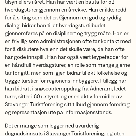
tilsyn ellers i året. Han har vært en bauta for 52
hverdagsturer gjennom en årrekke. Han er ikke redd
for å si ting som det er. Gjennom en god og ryddig
dialog, bidrar han til at hverdagsturtilbudet
gjennomføres på en disiplinert og trygg måte. Han er
en frivillig som administrasjonen ofte tar kontakt med
for å diskutere hva enn det skulle være, da han ofte
har gode innspill . Han har også vært løypefadder for
en håndfull hverdagsturer, en rolle som mange gjerne
tar for gitt, men som igjen bidrar til økt folkehelse og
trygge turstier for regionens innbyggere. I tillegg har
han bidratt i snøscooteroppdrag fra Ådneram, ledet
turer, sitter i 60+-styret, og er en aktiv formidler av
Stavanger Turistforening sitt tilbud gjennom foredrag
og representasjon ute på informasjonsstands.
Det er mange som legger ned uvurderlig
dugnadsinnsats i Stavanger Turistforening, og uten