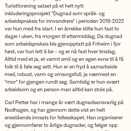
Turistforening satset på et helt nytt
inkluderingsprosjekt "Dugnad som språk- og
arbeidspraksis for innvandrere" i perioden 2019-2022
var hun med fra start. I en årrekke stilte hun fast to
dager i uken, fra morgen til ettermiddag. Da dugnad
som arbeidspraksis ble gjenopptatt på Friheim i fjor
høst, var hun lett å be – og er nå fast hver tirsdag.
Alltid med et ja, et varmt smil og en egen evne til å få
folk til å føle seg sett. Hun er en fryd å samarbeide
med, robust, varm og omsorgsfull, ja nærmest en
“mor” for gjengen rundt seg. Samtidig er hun svært
arbeidsom og en person man alltid kan stole på.
Carl Petter har i mange år vært dugnadsansvarlig på
Nodhagen, og har gjennom dette vist en helt
enestående innsats for fellesskapet. Han organiserer
og gjennomfører to årlige dugnader, og følger opp