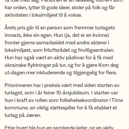
få folk med seg. Personen er en skikkelig «do-er» som
har orden, lytter til gode ideer, stoler på folk og får
aktiviteten i lokalmiljøet til å vokse.
Årets pris går til en person som fremmer turlagets
innsats, ikke sin egen. Hun (ja, det er en kvinne)
fronter gjerne samarbeidet med andre aktører i
lokalmiljøet, som friluftsrådet og frivilligsentralen.
Hun har også vært en aktiv pådriver for å få med
ukrainske flyktninger på tur, og for å gjøre Kom deg
ut-dagen mer inkluderende og tilgjengelig for flere.
Prisvinneren har i praksis vært med siden starten av
turlaget, som i år feirer 10-årsjubileum. I starten var
hun i kraft av rollen som folkehelsekoordinator i Time
kommune, en viktig støttespiller for å få etablert et
turlag på Jæren.
Etter hvert ble hun en samlende leder, og en aktiv