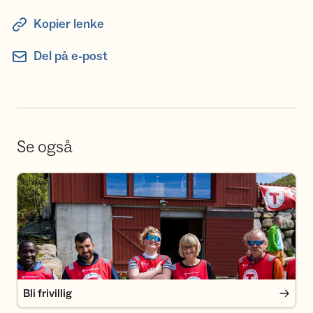
Kopier lenke
Del på e-post
Se også
Bli frivillig
Bli frivillig