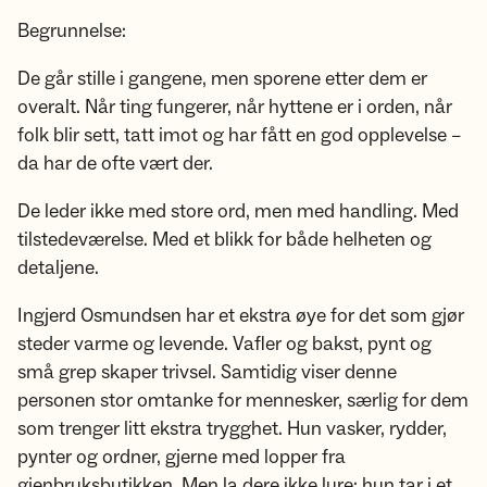
Begrunnelse:
De går stille i gangene, men sporene etter dem er
overalt. Når ting fungerer, når hyttene er i orden, når
folk blir sett, tatt imot og har fått en god opplevelse –
da har de ofte vært der.
De leder ikke med store ord, men med handling. Med
tilstedeværelse. Med et blikk for både helheten og
detaljene.
Ingjerd Osmundsen har et ekstra øye for det som gjør
steder varme og levende. Vafler og bakst, pynt og
små grep skaper trivsel. Samtidig viser denne
personen stor omtanke for mennesker, særlig for dem
som trenger litt ekstra trygghet. Hun vasker, rydder,
pynter og ordner, gjerne med lopper fra
gjenbruksbutikken. Men la dere ikke lure: hun tar i et