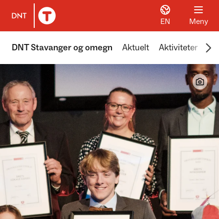
EN
Meny
Til DNT.no forside
Scr
DNT Stavanger og omegn
Aktuelt
Aktiviteter
Hyt