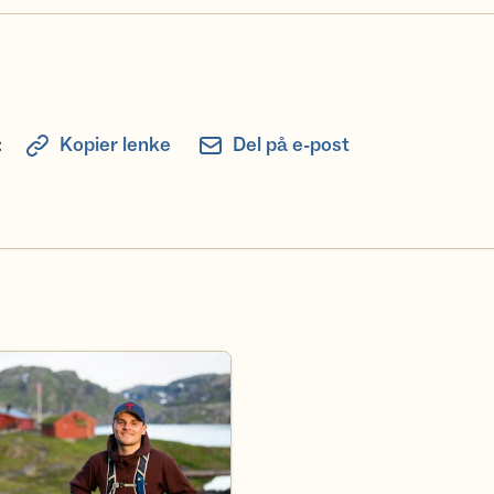
:
Kopier lenke
Del på e-post