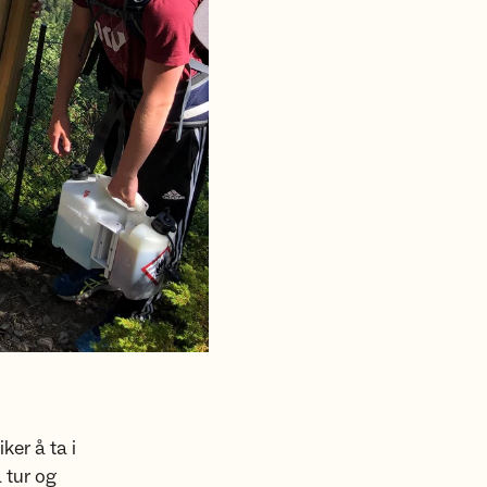
ker å ta i
å tur og