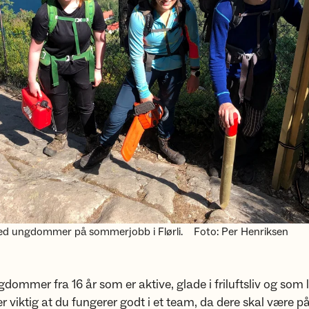
med ungdommer på sommerjobb i Flørli.
Foto: Per Henriksen
dommer fra 16 år som er aktive, glade i friluftsliv og som li
 er viktig at du fungerer godt i et team, da dere skal være p