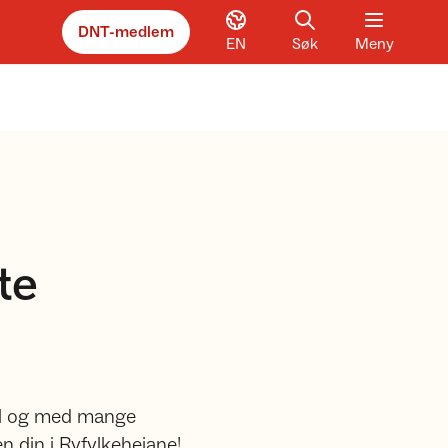
DNT-medlem
EN
Søk
Meny
te
al og med mange
 din i Ryfylkeheiane!