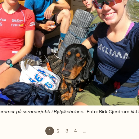
mmer på sommerjobb i Ryfylkeheiane.
Foto
:
Birk Gjerdrum Vat
1
2
3
4
...