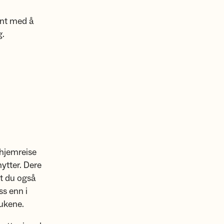
ent med å
g.
hjemreise
ytter. Dere
at du også
s enn i
ukene.