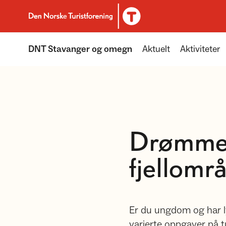
Til DNT.no forside
DNT Stavanger og omegn
Aktuelt
Aktiviteter
Drømmej
fjellomr
Er du ungdom og har l
varierte oppgaver på t