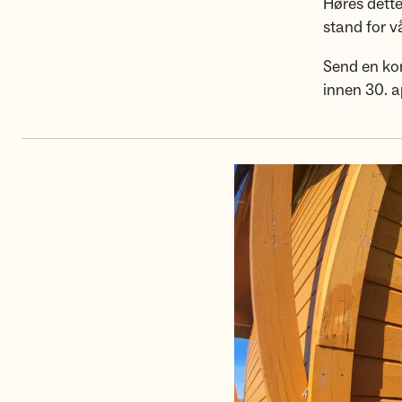
Høres dette
stand for v
Send en kor
innen 30. a