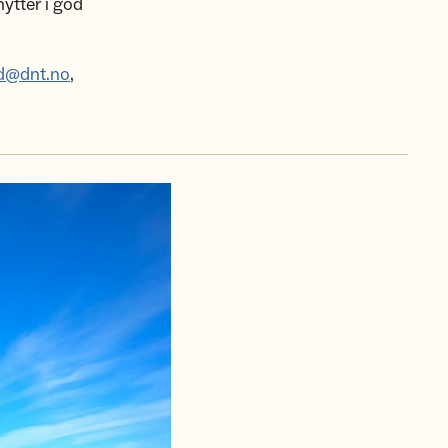
hytter i god
nd@dnt.no
,