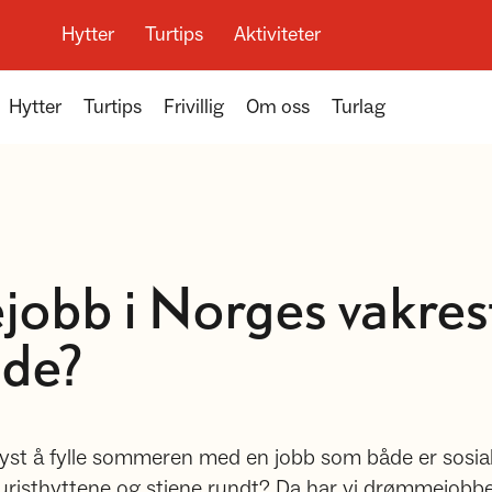
Hytter
Turtips
Aktiviteter
Hytter
Turtips
Frivillig
Om oss
Turlag
obb i Norges vakres
åde?
yst å fylle sommeren med en jobb som både er sosi
uristhyttene og stiene rundt? Da har vi drømmejobben