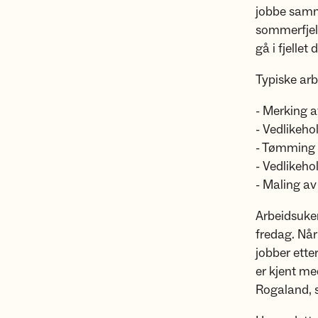
jobbe samm
sommerfjell
gå i fjellet
Typiske ar
- Merking a
- Vedlikehol
- Tømming 
- Vedlikeho
- Maling av
Arbeidsuke
fredag. Når
jobber ette
er kjent me
Rogaland, s