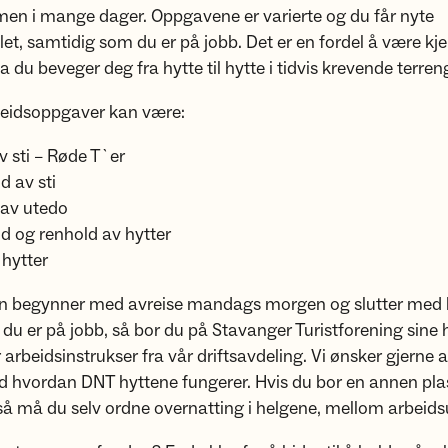
en i mange dager. Oppgavene er varierte og du får nyte
et, samtidig som du er på jobb. Det er en fordel å være kj
 da du beveger deg fra hytte til hytte i tidvis krevende terren
beidsoppgaver kan være:
v sti – Røde T`er
d av sti
av utedo
ld og renhold av hytter
 hytter
n begynner med avreise mandags morgen og slutter med 
 du er på jobb, så bor du på Stavanger Turistforening sine h
r arbeidsinstrukser fra vår driftsavdeling. Vi ønsker gjerne 
d hvordan DNT hyttene fungerer. Hvis du bor en annen plas
å må du selv ordne overnatting i helgene, mellom arbeids