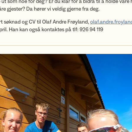
 ut som noe for deg? Er du klar for å bidra til å holde våre 
åre gjester? Da hører vi veldig gjerne fra deg.
t søknad og CV til Olaf Andre Frøyland,
olaf.andre.froyla
pril. Han kan også kontaktes på tlf: 926 94 119