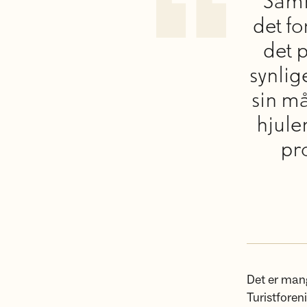
Samm
det f
det 
synlig
sin må
hjule
pr
Det er man
Turistforen