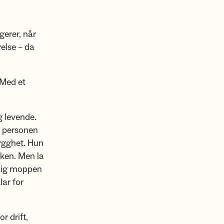
gerer, når
velse – da
 Med et
g levende.
e personen
rygghet. Hun
kken. Men la
urlig moppen
lar for
r drift,