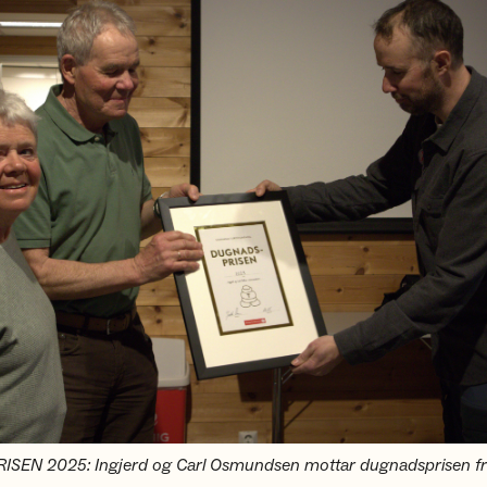
EN 2025: Ingjerd og Carl Osmundsen mottar dugnadsprisen fra