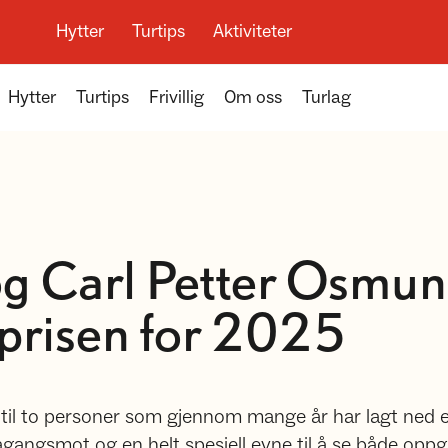
Hytter
Turtips
Aktiviteter
Hytter
Turtips
Frivillig
Om oss
Turlag
og Carl Petter Osmun
prisen for 2025
 til to personer som gjennom mange år har lagt ned
ågangsmot og en helt spesiell evne til å se både opp