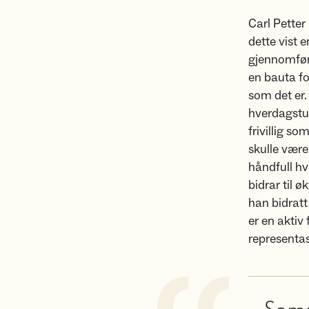
Carl Pette
dette vist 
gjennomføre
en bauta fo
som det er.
hverdagstur
frivillig s
skulle være
håndfull hv
bidrar til ø
han bidratt
er en aktiv
representa