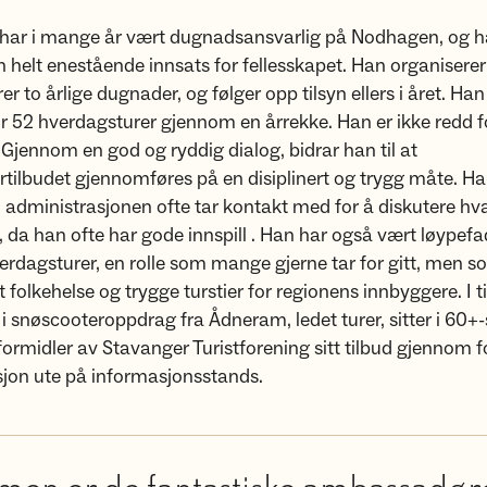
r har i mange år vært dugnadsansvarlig på Nodhagen, og 
en helt enestående innsats for fellesskapet. Han organisere
r to årlige dugnader, og følger opp tilsyn ellers i året. Ha
r 52 hverdagsturer gjennom en årrekke. Han er ikke redd fo
 Gjennom en god og ryddig dialog, bidrar han til at
tilbudet gjennomføres på en disiplinert og trygg måte. Ha
om administrasjonen ofte tar kontakt med for å diskutere hv
, da han ofte har gode innspill . Han har også vært løypefa
erdagsturer, en rolle som mange gjerne tar for gitt, men s
kt folkehelse og trygge turstier for regionens innbyggere. I t
 i snøscooteroppdrag fra Ådneram, ledet turer, sitter i 60+-
 formidler av Stavanger Turistforening sitt tilbud gjennom 
sjon ute på informasjonsstands.