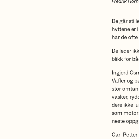
Fredrik Horn
De går stil
hyttene er i
har de ofte
De leder ik
blikk for b
Ingjerd Osm
Vafler og b
stor omtank
vasker, ryd
dere ikke l
som motorsa
neste oppg
Carl Petter