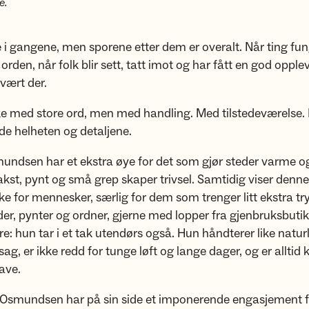
e.
le i gangene, men sporene etter dem er overalt. Når ting fun
 orden, når folk blir sett, tatt imot og har fått en god opple
 vært der.
ke med store ord, men med handling. Med tilstedeværelse.
åde helheten og detaljene.
undsen har et ekstra øye for det som gjør steder varme o
akst, pynt og små grep skaper trivsel. Samtidig viser denn
e for mennesker, særlig for dem som trenger litt ekstra t
der, pynter og ordner, gjerne med lopper fra gjenbruksbuti
ure: hun tar i et tak utendørs også. Hun håndterer like nat
g, er ikke redd for tunge løft og lange dager, og er alltid k
ave.
 Osmundsen har på sin side et imponerende engasjement fo