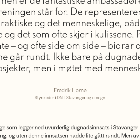
en er de fantastiske ambassadøre
oreningen står for. De representere
praktiske og det menneskelige, båd
e og det som ofte skjer i kulissene. 
te – og ofte side om side – bidrar de
ne går rundt. Ikke bare på dugnade
osjekter, men i møtet med mennesk
Fredrik Horne
Styreleder i DNT Stavanger og omegn
ge som legger ned uvurderlig dugnadsinnsats i Stavanger
ing, og uten denne innsatsen hadde lite gått rundt. Men av o