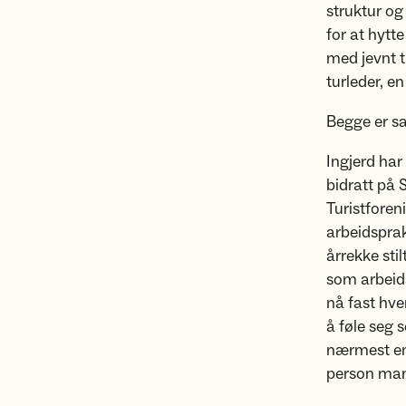
struktur og
for at hytte
med jevnt t
turleder, en
Begge er sa
Ingjerd har
bidratt på 
Turistforen
arbeidsprak
årrekke sti
som arbeids
nå fast hver
å føle seg 
nærmest en
person man 