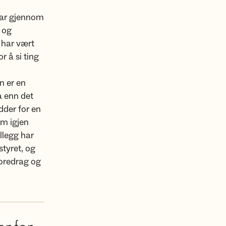
har gjennom
r og
n har vært
r å si ting
n er en
a enn det
dder for en
om igjen
illegg har
styret, og
foredrag og