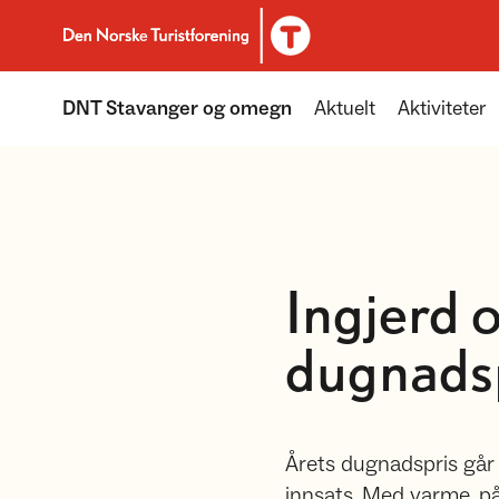
Til DNT.no forside
DNT Stavanger og omegn
Aktuelt
Aktiviteter
Ingjerd 
dugnads
Årets dugnadspris går
innsats. Med varme, p