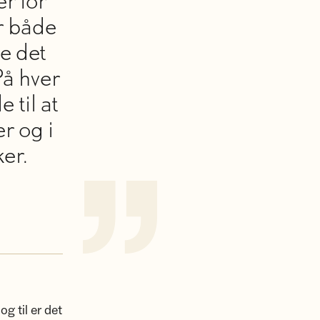
r for
r både
e det
På hver
 til at
r og i
er.
g til er det