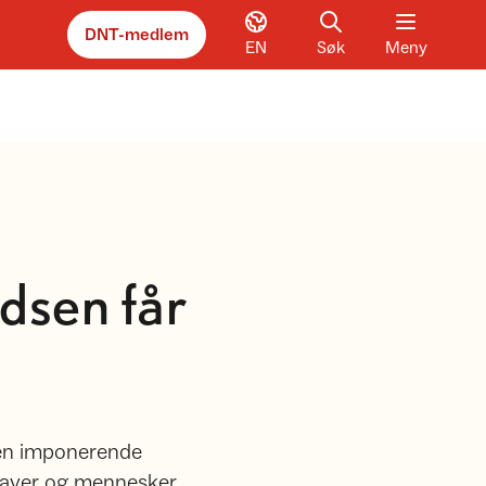
DNT-medlem
EN
Søk
Meny
dsen får
 en imponerende
gaver og mennesker,