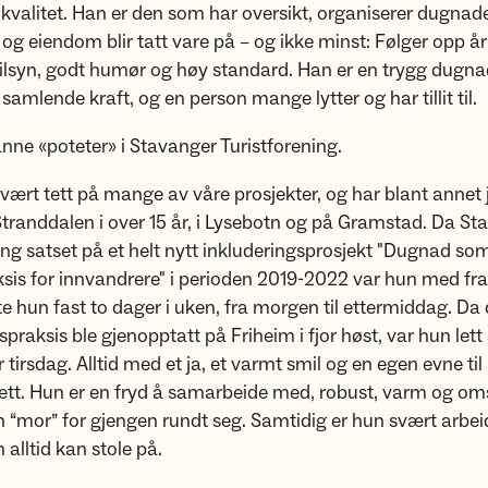
 kvalitet. Han er den som har oversikt, organiserer dugnade
 og eiendom blir tatt vare på – og ikke minst: Følger opp år 
ilsyn, godt humør og høy standard. Han er en trygg dugna
 samlende kraft, og en person mange lytter og har tillit til.
nne «poteter» i Stavanger Turistforening.
 vært tett på mange av våre prosjekter, og har blant annet
Stranddalen i over 15 år, i Lysebotn og på Gramstad. Da St
ing satset på et helt nytt inkluderingsprosjekt "Dugnad so
sis for innvandrere" i perioden 2019-2022 var hun med fra s
lte hun fast to dager i uken, fra morgen til ettermiddag. D
praksis ble gjenopptatt på Friheim i fjor høst, var hun lett 
 tirsdag. Alltid med et ja, et varmt smil og en egen evne til å
sett. Hun er en fryd å samarbeide med, robust, varm og oms
 “mor” for gjengen rundt seg. Samtidig er hun svært arbe
alltid kan stole på.