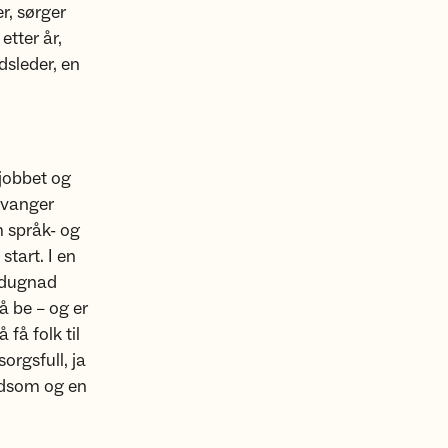
r, sørger
etter år,
dsleder, en
 jobbet og
avanger
m språk- og
tart. I en
a dugnad
å be – og er
 få folk til
orgsfull, ja
idsom og en