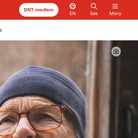
DNT-medlem
EN
Søk
Meny
s