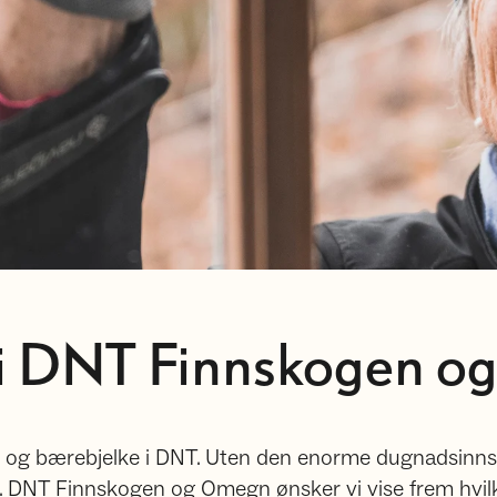
ig i DNT Finnskogen 
g bærebjelke i DNT. Uten den enorme dugnadsinnsatse
t. DNT Finnskogen og Omegn ønsker vi vise frem hvil