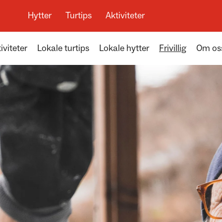
Hytter
Turtips
Aktiviteter
iviteter
Lokale turtips
Lokale hytter
Frivillig
Om os