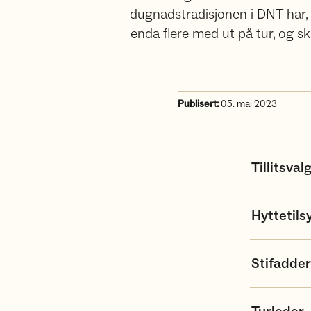
dugnadstradisjonen i DNT har,
enda flere med ut på tur, og s
Publisert:
05. mai 2023
Tillitsval
Hyttetils
Stifadder