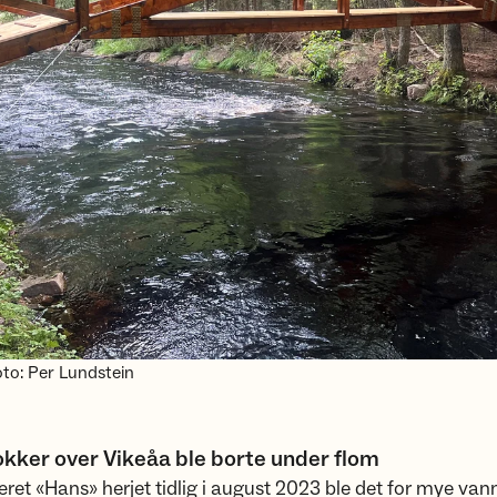
to: Per Lundstein
kker over Vikeåa ble borte under flom
æret «Hans» herjet tidlig i august 2023 ble det for mye vann