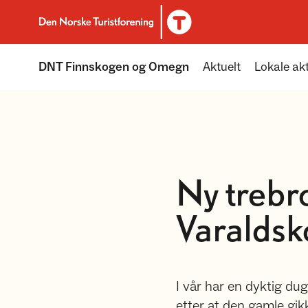
Til DNT.no forside
DNT Finnskogen og Omegn
Aktuelt
Lokale akt
Ny trebr
Varalds
I vår har en dyktig du
etter at den gamle gikk