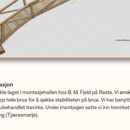
asjon
 ble laget i montasjehallen hos Ø. M. Fjeld på Rasta. Vi øns
p hele brua for å sjekke stabiliteten på brua. Vi har benytt
behandlet trevirke. Under montasjen satte vi inn trevirke
ng (Tjæresmørje).