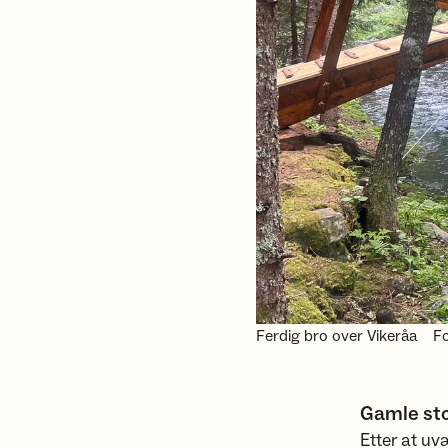
Ferdig bro over Vikeråa
Fo
Gamle sto
Etter at uv