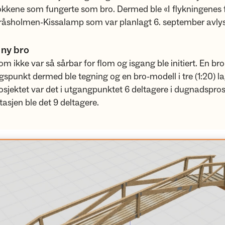
okkene som fungerte som bro. Dermed ble «I flykningenes 
Tråsholmen-Kissalamp som var planlagt 6. september avly
 ny bro
om ikke var så sårbar for flom og isgang ble initiert. En bro-
spunkt dermed ble tegning og en bro-modell i tre (1:20) la
rosjektet var det i utgangpunktet 6 deltagere i dugnadspros
sjen ble det 9 deltagere.