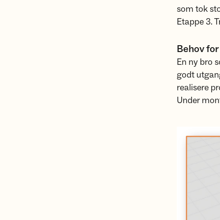
som tok st
Etappe 3. 
Behov for
En ny bro s
godt utgang
realisere p
Under monta