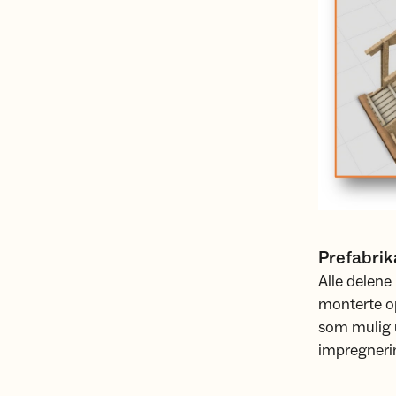
Prefabrik
Alle delene
monterte op
som mulig u
impregneri