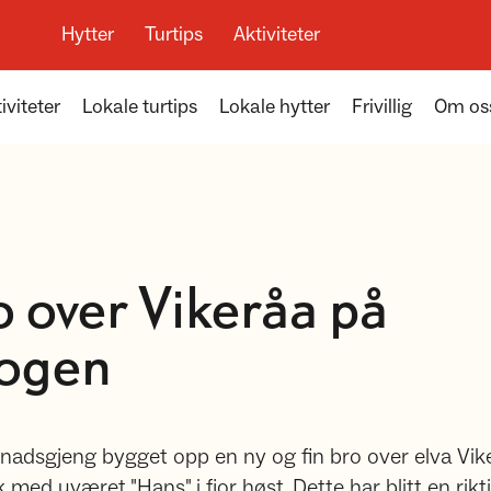
Hytter
Turtips
Aktiviteter
iviteter
Lokale turtips
Lokale hytter
Frivillig
Om os
o over Vikeråa på
kogen
gnadsgjeng bygget opp en ny og fin bro over elva Vi
 med uværet "Hans" i fjor høst. Dette har blitt en rikti