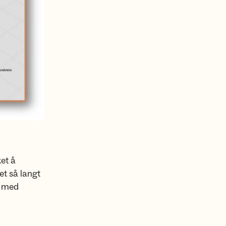
ket å
et så langt
t med