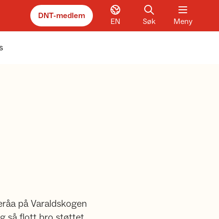
DNT-medlem
EN
Søk
Meny
s
keråa på Varaldskogen
g så flott bro støttet