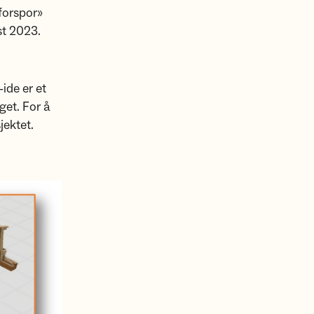
forspor»
st 2023.
ide er et
get. For å
jektet.