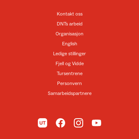
Kontakt oss
DNTs arbeid
Organisasjon
English
Ledige stillinger
Fjell og Vidde
Tursentrene
Personvern
Samarbeidspartnere
Til UT.no
Til DNT på Facebook
Til DNT på Instagram
Til DNT på YouTube