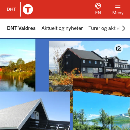
EN
Meny
Til DNT.no forside
Scr
DNT Valdres
Aktuelt og nyheter
Turer og aktivitete