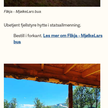
Flikja - MjølkeLars bua
Ubetjent fjellstyre hytte i statsallmenning.
Bestill i forkant.
Les mer om Flikja - MjølkeLars
bua