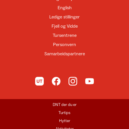
English
Ledige stillinger
Fjell og Vidde
Tursentrene
Personvern
Samarbeidspartnere
Til UT.no
Til DNT på Facebook
Til DNT på Instagram
Til DNT på YouTube
DNT der du er
Turtips
Hytter