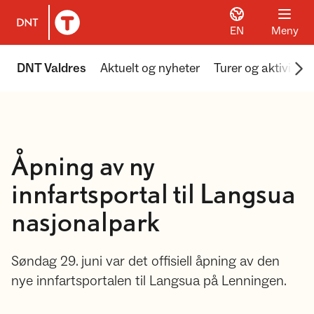
EN
Meny
Til DNT.no forside
Scr
DNT Valdres
Aktuelt og nyheter
Turer og aktivitete
Åpning av ny
innfartsportal til Langsua
nasjonalpark
Søndag 29. juni var det offisiell åpning av den
nye innfartsportalen til Langsua på Lenningen.