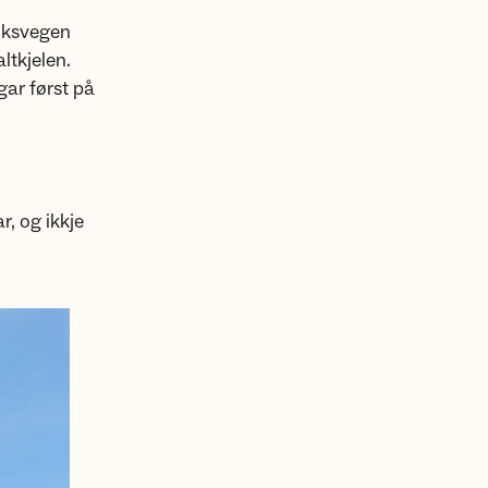
riksvegen
altkjelen.
gar først på
r, og ikkje