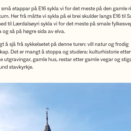
å små etappar på E16 sykla vi for det meste på den gamle 
kum. Her frå måtte vi sykla på ei brei skulder langs E16 til S
ned til Lærdalsøyri sykla vi for det meste på smale fylkesve
a og så på høgre sida av elva.
t å sjå frå sykkelsetet på denne turen: vill natur og frodig
kap. Det er mangt å stoppa og studera: kulturhistorie etter
e utgravingar, gamle hus, restar etter gamle vegar og stiga
und stavkyrkje.