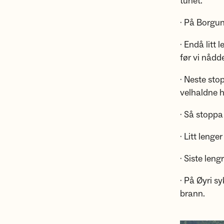
tunet.
· På Borgun
· Endå litt
før vi nådd
· Neste sto
velhaldne 
· Så stoppa
· Litt leng
· Siste len
· På Øyri s
brann.