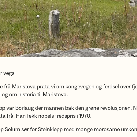
r vegs:
iste frå Maristova prata vi om kongevegen og ferdsel over fje
og om historia til Maristova.
topp var Borlaug der mannen bak den grøne revolusjonen, 
ta frå. Han fekk nobels fredspris i 1970.
opp Solum sør for Steinklepp med mange morosame urskorne