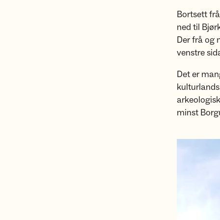
Bortsett fr
ned til Bjør
Der frå og 
venstre sid
Det er mang
kulturlands
arkeologisk
minst Borg