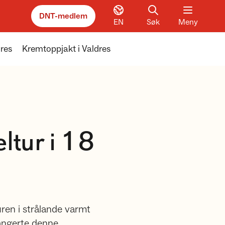
DNT-medlem
EN
Søk
Meny
dres
Kremtoppjakt i Valdres
ltur i 18
uren i strålande varmt
angerte denne