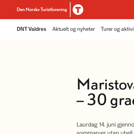
Til DNT.no forside
DNT Valdres
Aktuelt og nyheter
Turer og aktivi
Maristova
– 30 gra
Laurdag 14. juni gjenn
sommarver utan uhell 