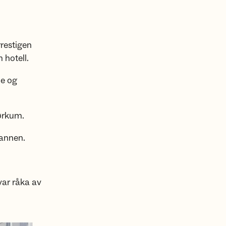
rrestigen
 hotell.
le og
ørkum.
mannen.
var råka av