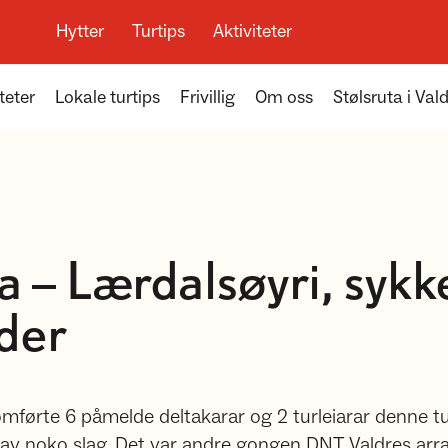
Hytter
Turtips
Aktiviteter
teter
Lokale turtips
Frivillig
Om oss
Stølsruta i Val
 – Lærdalsøyri, sykke
der
omførte 6 påmelde deltakarar og 2 turleiarar denne t
av noko slag. Det var andre gongen DNT Valdres arr