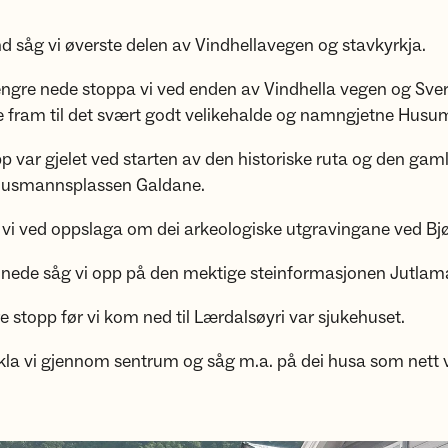
d såg vi øverste delen av Vindhellavegen og stavkyrkja.
 lengre nede stoppa vi ved enden av Vindhella vegen og Sve
e fram til det svært godt velikehalde og namngjetne Husum
pp var gjelet ved starten av den historiske ruta og den gam
husmannsplassen Galdane.
 vi ved oppslaga om dei arkeologiske utgravingane ved Bj
er nede såg vi opp på den mektige steinformasjonen Jutla
gre stopp før vi kom ned til Lærdalsøyri var sjukehuset.
ykla vi gjennom sentrum og såg m.a. på dei husa som nett 