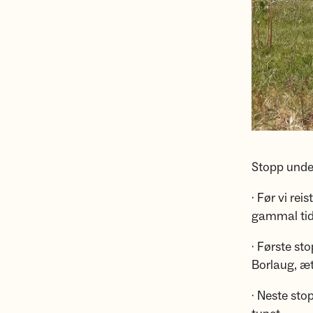
Stopp unde
· Før vi re
gammal tid 
· Første s
Borlaug, æt
· Neste st