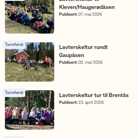
Kleven/Haugerødåsen
Publisert
:
07. mai 2026
Turreferat
Lavterskeltur rundt Gaupåsen
Lavterskeltur rundt
Gaupåsen
Publisert
:
02. mai 2026
Turreferat
Lavterskeltur tur til Brentås
Lavterskeltur tur til Brentås
Publisert
:
23. april 2026