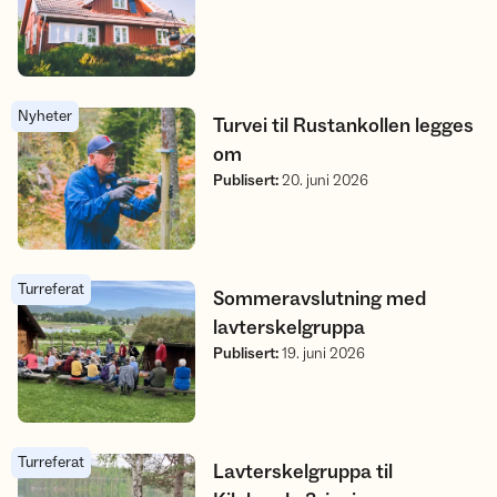
Nyheter
Turvei til Rustankollen legges om
Turvei til Rustankollen legges
om
Publisert
:
20. juni 2026
Turreferat
Sommeravslutning med lavterskelgruppa
Sommeravslutning med
lavterskelgruppa
Publisert
:
19. juni 2026
Turreferat
Lavterskelgruppa til Kilebygda 3. juni
Lavterskelgruppa til