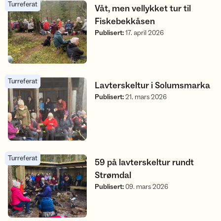
Turreferat
Våt, men vellykket tur til Fiskebekkåsen
Våt, men vellykket tur til
Fiskebekkåsen
Publisert
:
17. april 2026
Turreferat
Lavterskeltur i Solumsmarka
Lavterskeltur i Solumsmarka
Publisert
:
21. mars 2026
Turreferat
59 på lavterskeltur rundt Strømdal
59 på lavterskeltur rundt
Strømdal
Publisert
:
09. mars 2026