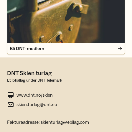
Bli DNT-medlem
Bli DNT-medlem
DNT Skien turlag
Et lokallag under DNT Telemark
www.dnt.no/skien
skien.turlag@dnt.no
Fakturaadresse: skienturlag@ebilag.com