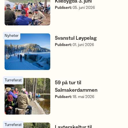
Kilebygda 3. juni
Publisert
:
05. juni 2026
Nyheter
Svanstul Løypelag
Svanstul Løypelag
Publisert
:
01. juni 2026
Turreferat
59 på tur til Salmakerdammen
59 på tur til
Salmakerdammen
Publisert
:
18. mai 2026
Turreferat
Lavterskeltur til Kleven/Haugerødåsen
Lavterskeltur til