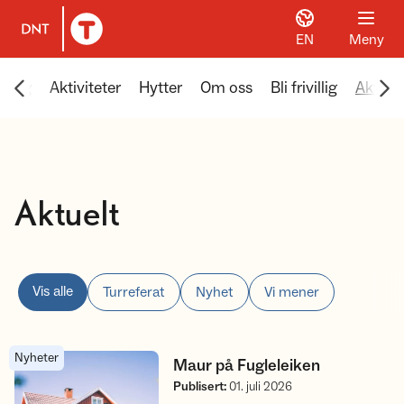
EN
Meny
Til DNT.no forside
Scroll menyen mot venstre
Scr
urlag
Aktiviteter
Hytter
Om oss
Bli frivillig
Aktuel
Aktuelt
Vis alle
Turreferat
Nyhet
Vi mener
Nyheter
Maur på Fugleleiken
Maur på Fugleleiken
Publisert
:
01. juli 2026