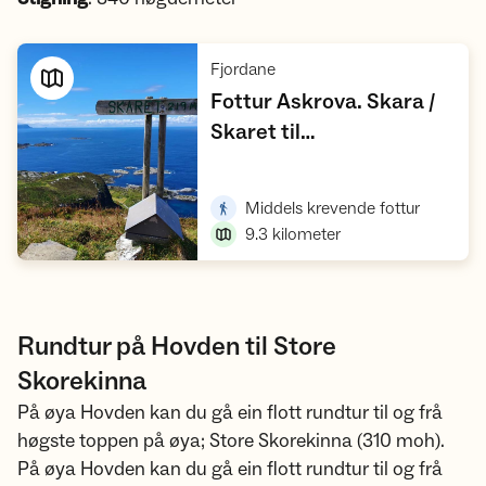
,
Fjordane
Fottur Askrova. Skara /
Skaret til
Øykeskjerholten,
Vis turforslag
,
Åsneset og Hammarset
,
Middels krevende fottur
9.3
kilometer
Rundtur på Hovden til Store
Skorekinna
På øya Hovden kan du gå ein flott rundtur til og frå
høgste toppen på øya; Store Skorekinna (310 moh).
På øya Hovden kan du gå ein flott rundtur til og frå