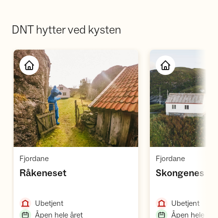
DNT hytter ved kysten
Åpne hytte
Å
,
,
Fjordane
Fjordane
,
Råkeneset
Skongenes fy
,
,
Ubetjent
Ubetjent
,
Åpen hele året
Åpen hele åre