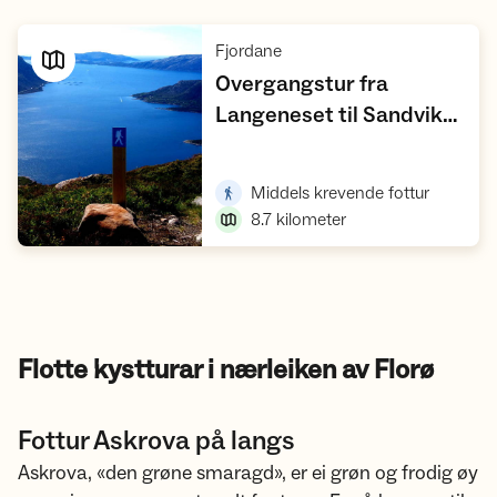
,
Fjordane
Overgangstur fra
Langeneset til Sandvika
via Molda og
Vis turforslag
,
Gulebrystet
,
Middels krevende fottur
8.7
kilometer
Flotte kystturar i nærleiken av Florø
Fottur Askrova på langs
Askrova, «den grøne smaragd», er ei grøn og frodig øy