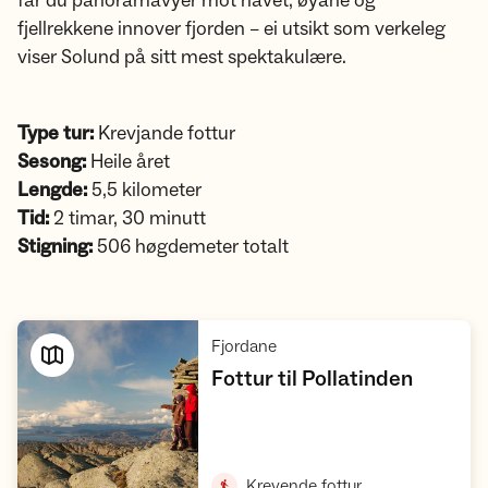
får du panoramavyer mot havet, øyane og
fjellrekkene innover fjorden – ei utsikt som verkeleg
viser Solund på sitt mest spektakulære.
Type tur:
Krevjande fottur
Sesong:
Heile året
Lengde:
5,5 kilometer
Tid:
2 timar, 30 minutt
Stigning:
506 høgdemeter totalt
,
Fjordane
,
Fottur til Pollatinden
Vis turforslag
,
Krevende fottur