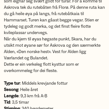
som eignar seg svært godt for turar. For å komme til
Askrova tek du rutebåten frå Florø. På denne ruta kan
du gå heile øya på langs, frå rutebåtkaia til
Hammarset. Turen kan gåast begge vegar. Stien er
tydeleg og godt merka, og det finst fleire flotte
kvileplassar undervegs.
Når du kjem til øyas høgaste punkt, Skara, har du
utsikt mot øyane sør for Askrova og den særmerkte
Alden, «Den norske hest». Vest for Alden ligg
Værlandet og Bulandet.
Dette er ein verkeleg flott kysttur som er
overkommeleg for dei fleste.
Type tur
: Middels krevjande fottur
Sesong
: Heile året
Lengde
: 9,3 km frå A-B
Tid
: 3,5 timar
Stigning
: 340 høgdemeter