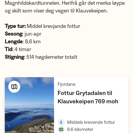
Magnhildskardtunnelen. Herifrå går det merka løype
og skilt som viser deg vegen til Klauvekeipen.
Type tur:
Middel krevjande fottur
Sesong
: jun-apr
Lengde
: 8,6 km
Tid
: 4 timar
Stigning
: 514 høgdemeter totalt
,
Fjordane
Fottur Grytadalen til
,
Klauvekeipen 769 moh
Vis turforslag
,
Middels krevende fottur
8.6
kilometer