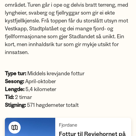
området. Turen går i ope og delvis bratt terreng, med
lyngheier, svaberg og fjellryggar som gir ei ekte
kystfjellkjensle. Frå toppen får du storslått utsyn mot
Vestkapp, Stadtplatået og dei mange fjord- og
fjellformasjonane som gjer Stadlandet så unikt. Ein
kort, men innhaldsrik tur som gir mykje utsikt for
innsatsen.
Type tur:
Middels krevjande fottur
Sesong:
April-oktober
Lengde:
5,4 kilometer
Tid:
2 timar
Stigning:
571 høgdemeter totalt
,
Fjordane
Fottur til Revjehornet på