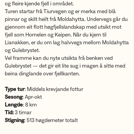
og fleire kjende fjell i området.
Turen startar frå Tiurvegen og er merka med blå
pinnar og skilt heilt frå Moldahytta. Undervegs går du
gjennom eit flott høgfjellslandskap med utsikt mot
fjell som Hornelen og Keipen. Når du kjem til
Lianakken, er du om lag halvvegs mellom Moldahytta
og Gulebrystet.
Vel framme kan du nyte utsikta frå benken ved
Gulebrystet — det gir eit lite sug i magen å sitte med
beina dinglande over fjellkanten.
Type tur
: Middels krevjande fottur
Sesong
: Apr-okt
Lengde
: 8 km
Tid:
3 timar
Stigning
: 513 høgdemeter totalt