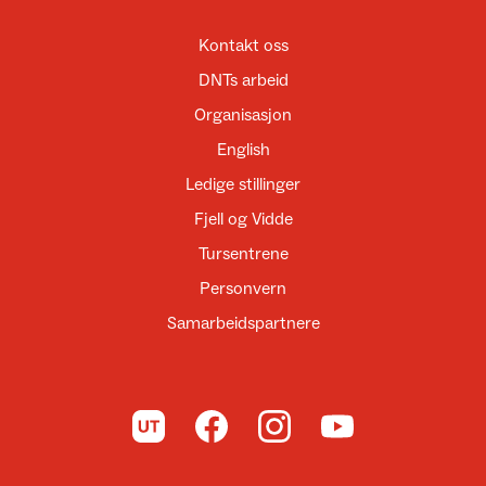
Kontakt oss
DNTs arbeid
Organisasjon
English
Ledige stillinger
Fjell og Vidde
Tursentrene
Personvern
Samarbeidspartnere
Til UT.no
Til DNT på Facebook
Til DNT på Instagram
Til DNT på YouTube