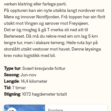
verken klatring eller farlege parti.
På oppturen kan ein nyte utsikta langt nordover mot
Møre og innover Nordfjorden. Frå toppen har ein flott
utsikt mot Vingen og sørover mot Frøysjøen.
Det er òg mogleg å gå T-merka sti ned att til
Berleneset. Då må du rekne med ein om lag 5 km
lengre tur, men i slakare terreng. Heile ruta byr på
storslått utsikt vestover mot havet. Denne løysinga
krev noko logistikk med bil.
Type tur
: Svært krevjande fottur
Sesong
: Jun-nov
Lengde
: 14,4 kilometer
Tid
: 7 timar
Stigning
: 1072 høgdemeter totalt
,
Fjordane