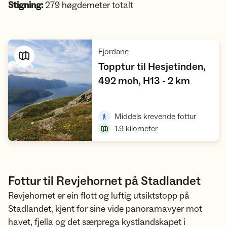
Stigning:
279 høgdemeter totalt
,
Fjordane
Topptur til Hesjetinden,
,
492 moh, H13 - 2 km
Vis turforslag
,
Middels krevende fottur
1.9
kilometer
Fottur til Revjehornet på Stadlandet
Revjehornet er ein flott og luftig utsiktstopp på
Stadlandet, kjent for sine vide panoramavyer mot
havet, fjella og det særprega kystlandskapet i