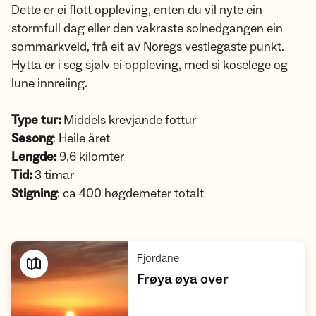
Dette er ei flott oppleving, enten du vil nyte ein
stormfull dag eller den vakraste solnedgangen ein
sommarkveld, frå eit av Noregs vestlegaste punkt.
Hytta er i seg sjølv ei oppleving, med si koselege og
lune innreiing.
Type tur:
Middels krevjande fottur
Sesong
: Heile året
Lengde:
9,6 kilomter
Tid:
3 timar
Stigning
: ca 400 høgdemeter totalt
,
Fjordane
,
Frøya øya over