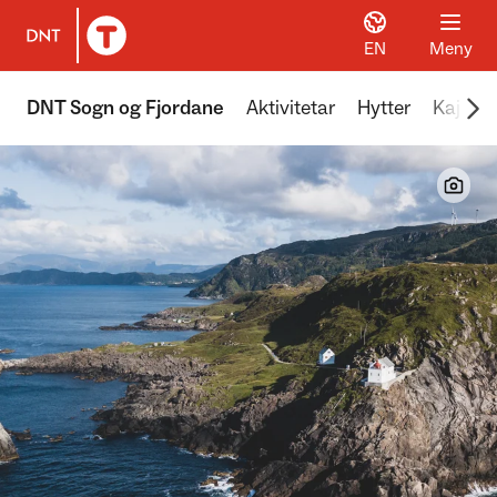
EN
Meny
Til DNT.no forside
Scr
DNT Sogn og Fjordane
Aktivitetar
Hytter
Kajakk 