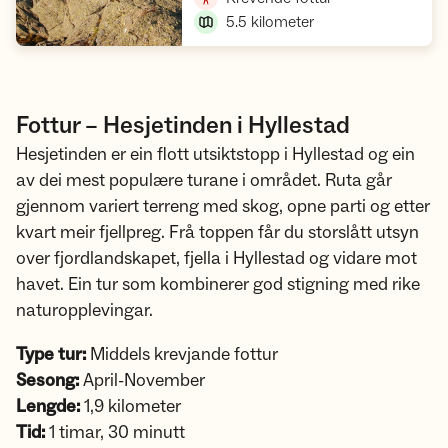
5.5
kilometer
Fottur – Hesjetinden i Hyllestad
Hesjetinden er ein flott utsiktstopp i Hyllestad og ein
av dei mest populære turane i området. Ruta går
gjennom variert terreng med skog, opne parti og etter
kvart meir fjellpreg. Frå toppen får du storslått utsyn
over fjordlandskapet, fjella i Hyllestad og vidare mot
havet. Ein tur som kombinerer god stigning med rike
naturopplevingar.
Type tur:
Middels krevjande fottur
Sesong:
April-November
Lengde:
1,9 kilometer
Tid:
1 timar, 30 minutt