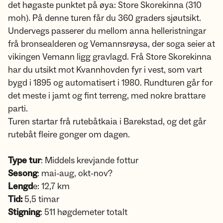
det høgaste punktet på øya: Store Skorekinna (310
moh). På denne turen får du 360 graders sjøutsikt.
Undervegs passerer du mellom anna helleristningar
frå bronsealderen og Vemannsrøysa, der soga seier at
vikingen Vemann ligg gravlagd. Frå Store Skorekinna
har du utsikt mot Kvannhovden fyr i vest, som vart
bygd i 1895 og automatisert i 1980. Rundturen går for
det meste i jamt og fint terreng, med nokre brattare
parti.
Turen startar frå rutebåtkaia i Barekstad, og det går
rutebåt fleire gonger om dagen.
Type tur
: Middels krevjande fottur
Sesong
: mai-aug, okt-nov?
Lengd
e: 12,7 km
Tid:
5,5 timar
Stigning
: 511 høgdemeter totalt