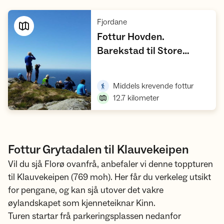
,
Fjordane
Fottur Hovden.
Barekstad til Store
Skorekinna,
Vis turforslag
Vemannsrøysa og
,
Middels krevende fottur
,
Barekstad. Rundtur
12.7
kilometer
Fottur Grytadalen til Klauvekeipen
Vil du sjå Florø ovanfrå, anbefaler vi denne toppturen
til Klauvekeipen (769 moh). Her får du verkeleg utsikt
for pengane, og kan sjå utover det vakre
øylandskapet som kjenneteiknar Kinn.
Turen startar frå parkeringsplassen nedanfor