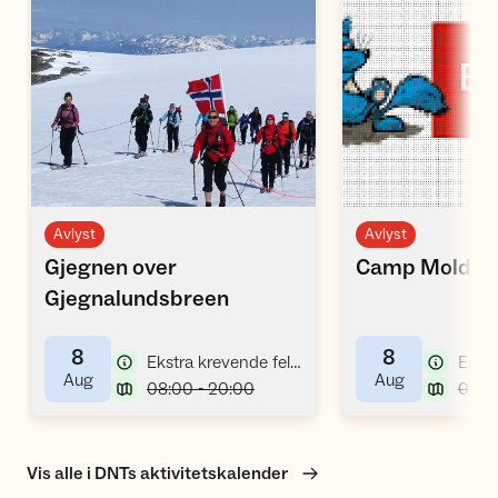
Åpne aktivitet
Å
Avlyst
Avlyst
Gjegnen over
Camp Molda -
,
Gjegnalundsbreen
8
8
,
Ekstra krevende fellestur, fottur, bretur
Enke
,
,
Aug
Aug
,
08:00 - 20:00
Vis alle i DNTs aktivitetskalender