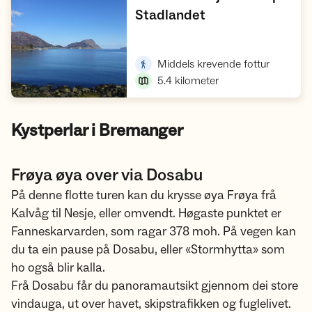
,
Stadlandet
Vis turforslag
,
Middels krevende fottur
5.4
kilometer
Kystperlar i Bremanger
Frøya øya over via Dosabu
På denne flotte turen kan du krysse øya Frøya frå
Kalvåg til Nesje, eller omvendt. Høgaste punktet er
Fanneskarvarden, som ragar 378 moh. På vegen kan
du ta ein pause på Dosabu, eller «Stormhytta» som
ho også blir kalla.
Frå Dosabu får du panoramautsikt gjennom dei store
vindauga, ut over havet, skipstrafikken og fuglelivet.