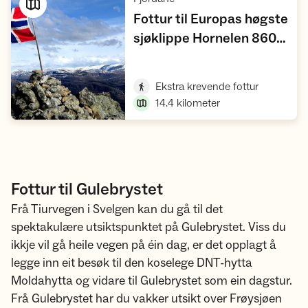
Fottur til Europas høgste
sjøklippe Hornelen 860
,
moh
Vis turforslag
,
Ekstra krevende fottur
14.4
kilometer
Fottur til Gulebrystet
Frå Tiurvegen i Svelgen kan du gå til det
spektakulære utsiktspunktet på Gulebrystet. Viss du
ikkje vil gå heile vegen på éin dag, er det opplagt å
legge inn eit besøk til den koselege DNT-hytta
Moldahytta og vidare til Gulebrystet som ein dagstur.
Frå Gulebrystet har du vakker utsikt over Frøysjøen