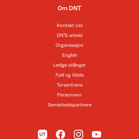
Om DNT
Kontakt oss
DNTs arbeid
Organisasjon
English
Ledige stillinger
Fjell og Vidde
Tursentrene
Personvern
Samarbeidspartnere
Til UT.no
Til DNT på Facebook
Til DNT på Instagram
Til DNT på YouTube