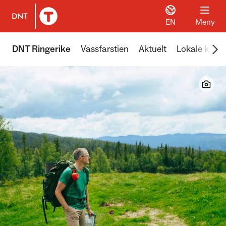
EN
Meny
Til DNT.no forside
Scr
DNT Ringerike
Vassfarstien
Aktuelt
Lokale koier