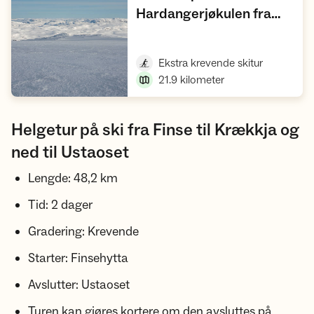
Hardangerjøkulen fra
,
Finsehytta
Vis turforslag
,
Ekstra krevende skitur
21.9
kilometer
Helgetur på ski fra Finse til Krækkja og
ned til Ustaoset
Lengde: 48,2 km
Tid: 2 dager
Gradering: Krevende
Starter: Finsehytta
Avslutter: Ustaoset
Turen kan gjøres kortere om den avsluttes på