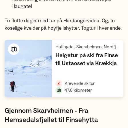
Haugatøl
To flotte dager med tur på Hardangervidda. Og, to
koselige kvelder på høyfjellshytter. Togtur i hver ende.
Hallingdal, Skarvheimen, Nordfjella villreinområde, Hardangervidda, Hardangervidda villreinområde 1
Helgetur på ski fra Finse
,
til Ustaoset via Krækkja
Vis turforslag
,
Krevende skitur
47.8
kilometer
Gjennom Skarvheimen - Fra
Hemsedalsfjellet til Finsehytta