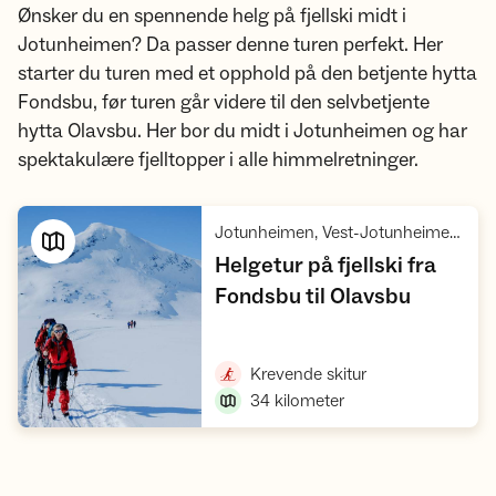
Ønsker du en spennende helg på fjellski midt i
Jotunheimen? Da passer denne turen perfekt. Her
starter du turen med et opphold på den betjente hytta
Fondsbu, før turen går videre til den selvbetjente
hytta Olavsbu. Her bor du midt i Jotunheimen og har
spektakulære fjelltopper i alle himmelretninger.
Jotunheimen, Vest-Jotunheimen villreinområde
Helgetur på fjellski fra
,
Fondsbu til Olavsbu
Vis turforslag
,
Krevende skitur
34
kilometer