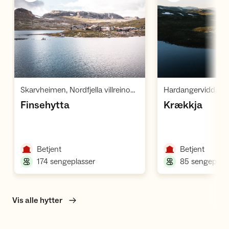
Åpne hytte
Å
,
Skarvheimen, Nordfjella villreinområde, Hardangervidda
,
,
Finsehytta
Krækkja
,
,
Betjent
Betjent
,
174 sengeplasser
85 sengeplass
Vis alle hytter