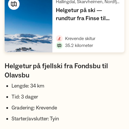
Hallingdal, Skarvheimen, Nordfjella villreinområde, Hardangervidda
Helgetur på ski —
rundtur fra Finse til
,
Geiterygghytta
Vis turforslag
,
Krevende skitur
35.2
kilometer
Helgetur på fjellski fra Fondsbu til
Olavsbu
Lengde: 34 km
Tid: 3 dager
Gradering: Krevende
Starter/avslutter: Tyin