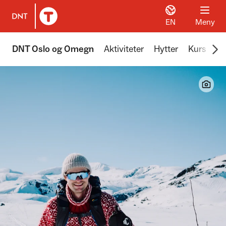
EN
Meny
Til DNT.no forside
Scr
DNT Oslo og Omegn
Aktiviteter
Hytter
Kurs
Tu