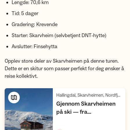
Lengde: 70,6 km
Tid: 5 dager
Gradering: Krevende
Starter: Skarvheim (selvbetjent DNT-hytte)
Avslutter: Finsehytta
Opplev store deler av Skarvheimen på denne turen.
Dette er en skitur som passer perfekt for deg ønsker å
reise kollektivt.
Hallingdal, Skarvheimen, Nordfjella villreinområde, Hardangervidda
Gjennom Skarvheimen
på ski — fra
Hemsedalsfjellet til
Vis turforslag
,
Finsehytta