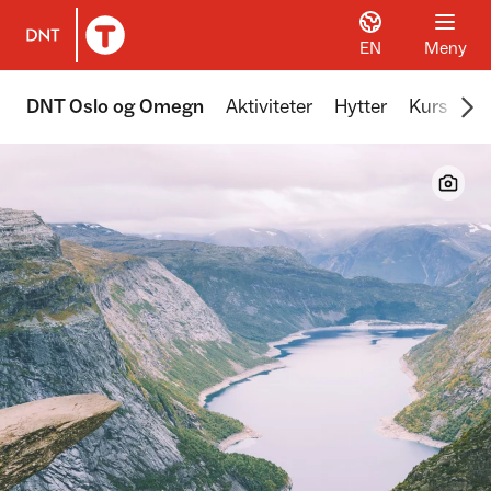
EN
Meny
Til DNT.no forside
Scr
DNT Oslo og Omegn
Aktiviteter
Hytter
Kurs
Tu