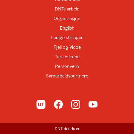
DNTs arbeid
Organisasjon
English
Ledige stillinger
Fjell og Vidde
Tursentrene
Personvern
Samarbeidspartnere
Til UT.no
Til DNT på Facebook
Til DNT på Instagram
Til DNT på YouTube
DNT der du er