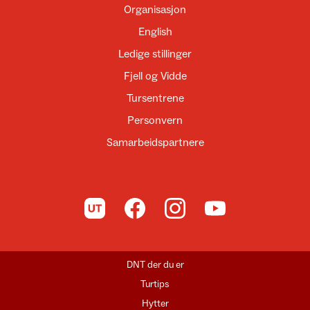
Organisasjon
English
Ledige stillinger
Fjell og Vidde
Tursentrene
Personvern
Samarbeidspartnere
Til UT.no
Til DNT på Facebook
Til DNT på Instagram
Til DNT på YouTube
DNT der du er
Turtips
Hytter